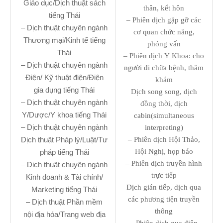
Giáo dục/Dịch thuật sách
thân, kết hôn
tiếng Thái
– Phiên dịch gặp gỡ các
– Dịch thuật chuyên ngành
cơ quan chức năng,
Thương mại/Kinh tế tiếng
phỏng vấn
Thái
– Phiên dịch Y Khoa: cho
– Dịch thuật chuyên ngành
người đi chữa bệnh, thăm
Điện/ Kỹ thuật điện/Điện
khám
gia dụng tiếng Thái
Dịch song song, dịch
– Dịch thuật chuyên ngành
đồng thời, dịch
Y/Dược/Y khoa tiếng Thái
cabin(simultaneous
– Dịch thuật chuyên ngành
interpreting)
Dịch thuật Pháp lý/Luật/Tư
– Phiên dịch Hội Thảo,
Hội Nghị, họp báo
pháp tiếng Thái
– Phiên dịch truyền hình
– Dịch thuật chuyên ngành
trực tiếp
Kinh doanh & Tài chính/
Dịch gián tiếp, dịch qua
Marketing tiếng Thái
các phương tiện truyền
– Dịch thuật Phần mềm
thông
nội địa hóa/Trang web địa
– Phiên dịch qua điện