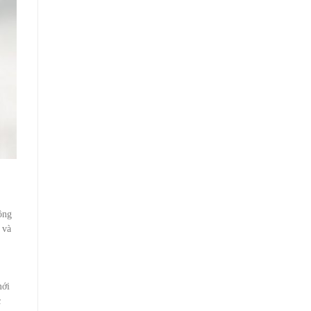
ông
 và
mới
c