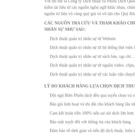
Với ưu thế là Công ty Dịch thuật và Phiên Dịch Quốc 
kiếm tài liệu từ các nguồn ngôn ngữ khác nhau, chúng
nguồn tư liệu vô cùng quý giá và vô tận cho Quý Khá
CÁC NGUỒN TRA CỨU VÀ THAM KHẢO CHỦ
NHÂN SỰ NHƯ SAU:
Dịch thuật quản trị nhân sự từ Website
Dịch thuật quản trị nhân sự từ hệ thống thư viện l
Dịch thuật quản trị nhân sự từ sách báo, tạp chí
Dịch thuật quản trị nhân sự từ nguồn video, clips,
Dịch thuật quản trị nhân sự từ các luận văn chuy
LÝ DO KHÁCH HÀNG LỰA CHỌN DỊCH THU
Đội ngũ Biên Phiên dịch đều qua tuyển chọn và c
Báo giá linh hoạt và ưu đãi cho khách hàng lâu n
Cam kết hoàn tiền 100% nếu sai sót dịch lớn hơ
Bảo mật tuyệt đối với thông tin của khách hàng
Đảm bảo về thời gian và tiến độ dịch thuật, hiệ