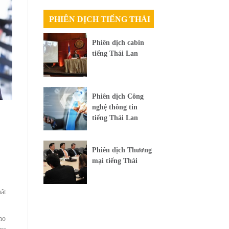
PHIÊN DỊCH TIẾNG THÁI
Phiên dịch cabin
tiếng Thái Lan
Phiên dịch Công
nghệ thông tin
tiếng Thái Lan
Phiên dịch Thương
mại tiếng Thái
uật
ho