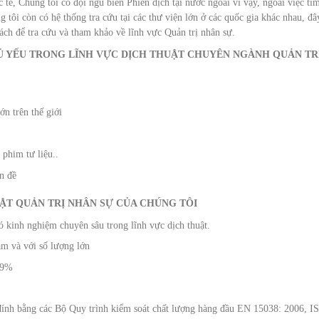
tế, Chúng tôi có đội ngũ biên Phiên dịch tại nước ngoài vì vậy, ngoài việc tì
 tôi còn có hệ thống tra cứu tại các thư viện lớn ở các quốc gia khác nhau, đâ
ch để tra cứu và tham khảo về lĩnh vực Quản trị nhân sự.
 YẾU TRONG LĨNH VỰC DỊCH THUẬT CHUYÊN NGÀNH QUẢN TR
ớn trên thế giới
…
 phim tư liệu..
ên đề
ẬT QUẢN TRỊ NHÂN SỰ CỦA CHÚNG TÔI
ó kinh nghiệm chuyên sâu trong lĩnh vực dịch thuật.
ăm và với số lượng lớn
n 9%
u đính bằng các Bộ Quy trình kiểm soát chất lượng hàng đầu EN 15038: 2006, I