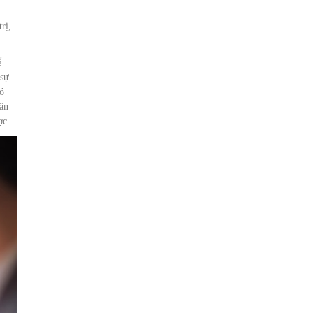
rị,
ể
 sự
có
hân
ợc.