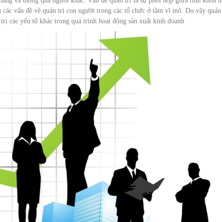
ằng và thông qua người khác. Vấn đề quản trị là sự phối hợp giữa tính khoa 
 các vấn đề về quản trị con người trong các tổ chức ở tầm vĩ mô. Do vậy quản 
trị các yếu tố khác trong quá trình hoạt động sản xuất kinh doanh