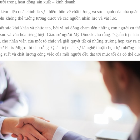
ười trong hoạt động sản xuất – kinh doanh.
kém hiệu quả chính là sự thiếu thốn về chất lượng và sức mạnh của nhà quản t
phí không thể tưởng tượng được về các nguồn nhân lực và vật lực.
c hết sức khó khăn và phức tạp, bởi vì nó động chạm đến những con người cụ th
xúc và văn hóa riêng biệt. Giáo sư người Mỹ Dinock cho rằng: “Quản trị nhân
cho nhân viên của một tổ chức và giải quyết tất cả những trường hợp xảy ra 
sư Felix Migro thì cho rằng: Quản trị nhân sự là nghệ thuật chọn lựa những n
 suất và chất lượng công việc của mỗi người đều đạt tới mức tối đa có thể đư