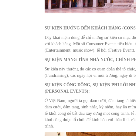
SỰ KIỆN HƯỚNG ĐẾN KHÁCH HÀNG (CONS
Đây khái niệm dùng để chỉ những sự kiện có mục đíc
với khách hàng. Một số Consumer Events tiêu biểu: t
(Entertainment, music show), lễ hội (Festive Event),
SỰ KIỆN MANG TÍNH NHÀ NƯỚC, CHÍNH P
Sự kiện này thường do các cơ quan đoàn thể tổ chức,
(Fundraising), các ngày hội vì môi trường, ngày đi
SỰ KIỆN CÔNG ĐỒNG, SỰ KIỆN PHI LỚI N
(PERSONAL EVENTS):
Ở Việt Nam, người ta gọi đám cưới, đám tang là hiế
đám cưới, đám tang, sinh nhật, kỷ niệm, hay ăn mừn
lễ khởi công để bắt đầu xây dựng một công trình, lễ
khởi công được tổ chức để kính báo với thần linh cầ
trình.