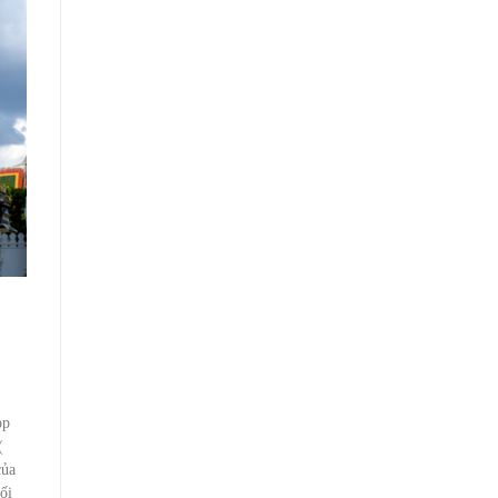
ọp
(
của
ối