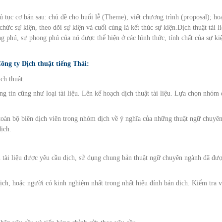
ủ tục cơ bản sau: chủ đề cho buổi lễ (Theme), viết chương trình (proposal); ho
chức sự kiện, theo dõi sự kiện và cuối cùng là kết thúc sự kiện.Dịch thuật tài l
g phú, sự phong phú của nó được thể hiện ở các hình thức, tính chất của sự ki
ông ty Dịch thuật tiếng Thái:
ịch thuật.
g tin cũng như loại tài liệu. Lên kế hoạch dịch thuật tài liệu. Lựa chọn nhóm 
toàn bộ biên dịch viên trong nhóm dịch về ý nghĩa của những thuật ngữ chuyê
ịch.
n tài liệu được yêu cầu dịch, sử dụng chung bản thuật ngữ chuyên ngành đã đư
ịch, hoặc người có kinh nghiệm nhất trong nhất hiệu đính bản dịch. Kiểm tra 