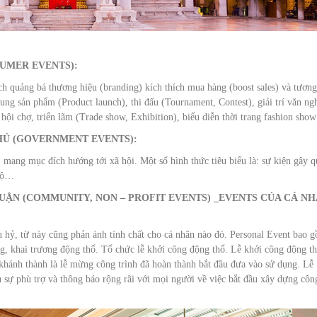
UMER EVENTS):
h quảng bá thương hiệu (branding) kích thích mua hàng (boost sales) và tương
ung sản phẩm (Product launch), thi đấu (Tournament, Contest), giải trí văn ng
 hội chợ, triển lãm (Trade show, Exhibition), biểu diễn thời trang fashion sh
HỦ (GOVERNMENT EVENTS):
 mang mục đích hướng tới xã hội. Một số hình thức tiêu biểu là: sự kiện gây 
 bộ…
HUẬN (COMMUNITY, NON – PROFIT EVENTS) _EVENTS CỦA CÁ N
u hỷ, từ này cũng phản ánh tính chất cho cá nhân nào đó. Personal Event bao 
g, khai trương động thổ. Tổ chức lễ khởi công động thổ. Lễ khởi công động th
 khánh thành là lễ mừng công trình đã hoàn thành bắt đầu đưa vào sử dụng. Lễ
u sự phù trợ và thông báo rộng rãi với mọi người về việc bắt đầu xây dựng côn