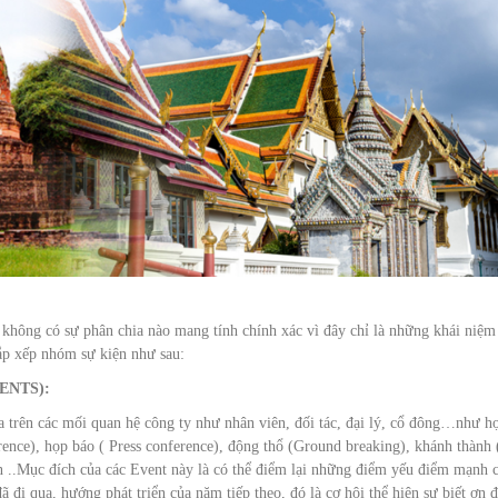
 không có sự phân chia nào mang tính chính xác vì đây chỉ là những khái niệm
ắp xếp nhóm sự kiện như sau:
ENTS):
a trên các mối quan hệ công ty như nhân viên, đối tác, đại lý, cổ đông…như h
ence), họp báo ( Press conference), động thổ (Ground breaking), khánh thành 
ên ..Mục đích của các Event này là có thể điểm lại những điểm yếu điểm mạnh 
 đi qua, hướng phát triển của năm tiếp theo, đó là cơ hội thể hiện sự biết ơn đ