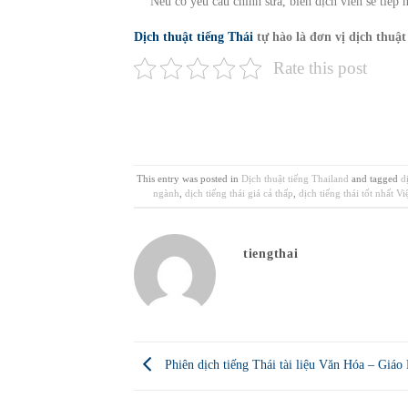
Nếu có yêu cầu chỉnh sửa, biên dịch viên sẽ tiếp 
Dịch thuật tiếng Thái
tự hào là đơn vị dịch thuật
Rate this post
This entry was posted in
Dịch thuật tiếng Thailand
and tagged
d
ngành
,
dịch tiếng thái giá cả thấp
,
dịch tiếng thái tốt nhất V
tiengthai
Phiên dịch tiếng Thái tài liệu Văn Hóa – Giáo