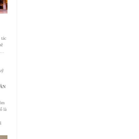
 tác
hệ
ow…
quỹ
HÂN
gồm
ổ là
g