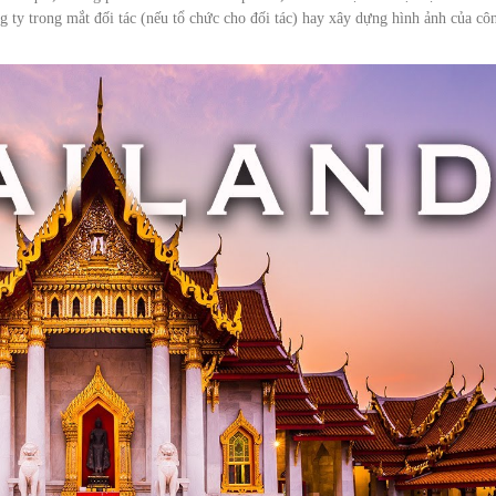
g ty trong mắt đối tác (nếu tổ chức cho đối tác) hay xây dựng hình ảnh của cô