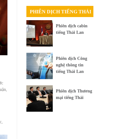
PHIÊN DỊCH TIẾNG THÁI
Phiên dịch cabin
tiếng Thái Lan
Phiên dịch Công
nghệ thông tin
tiếng Thái Lan
ức
uận,
Phiên dịch Thương
mại tiếng Thái
c,