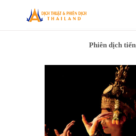
Skip
to
content
Phiên dịch tiế