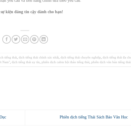
nhận yêu cầu và tiến hàng chỉnh sửa theo yêu cầu.
 sự kiện đáng tin cậy dành cho bạn!
ịch tiếng thái
,
dịch tiếng thái chính xác nhất
,
dịch tiếng thái chuyên nghiệp
,
dịch tiếng thái đa c
iệt Nam"
,
dịch tiếng thái uy tín
,
phiên dịch cabin hội thảo tiếng thái
,
phiên dịch văn bản tiếng thái
 Dục
Phiên dịch tiếng Thái Sách Báo Văn Học