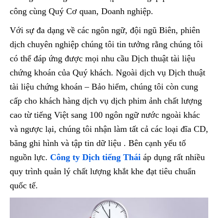
công cùng Quý Cơ quan, Doanh nghiệp.
Với sự đa dạng về các ngôn ngữ, đội ngũ Biên, phiên
dịch chuyên nghiệp chúng tôi tin tưởng rằng chúng tôi
có thể đáp ứng được mọi nhu cầu Dịch thuật tài liệu
chứng khoán của Quý khách. Ngoài dịch vụ Dịch thuật
tài liệu chứng khoán – Bảo hiểm, chúng tôi còn cung
cấp cho khách hàng dịch vụ dịch phim ảnh chất lượng
cao từ tiếng Việt sang 100 ngôn ngữ nước ngoài khác
và ngược lại, chúng tôi nhận làm tất cả các loại đĩa CD,
băng ghi hình và tập tin dữ liệu . Bên cạnh yếu tố
nguồn lực.
Công ty Dịch tiếng Thái
áp dụng rất nhiều
quy trình quản lý chất lượng khắt khe đạt tiêu chuẩn
quốc tế.