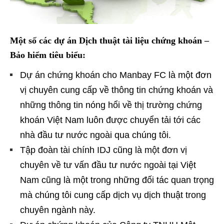
Một số các dự án Dịch thuật tài liệu chứng khoán –
Bảo hiểm tiêu biểu:
Dự án chứng khoán cho Manbay FC là một đơn
vị chuyên cung cấp về thông tin chứng khoán và
những thông tin nóng hổi về thị trường chứng
khoán Việt Nam luôn được chuyển tải tới các
nhà đầu tư nước ngoài qua chúng tôi.
Tập đoàn tài chính IDJ cũng là một đơn vị
chuyên về tư vấn đầu tư nước ngoài tại Việt
Nam cũng là một trong những đối tác quan trọng
mà chúng tôi cung cấp dịch vụ dịch thuật trong
chuyên ngành này.