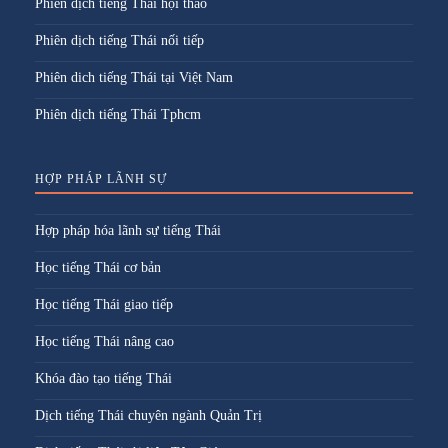
Phiên dịch tiếng Thái hội thảo
Phiên dịch tiếng Thái nối tiếp
Phiên dich tiếng Thái tại Việt Nam
Phiên dịch tiếng Thái Tphcm
HỢP PHÁP LÃNH SỰ
Hợp pháp hóa lãnh sự tiếng Thái
Học tiếng Thái cơ bản
Học tiếng Thái giao tiếp
Học tiếng Thái nâng cao
Khóa đào tạo tiếng Thái
Dịch tiếng Thái chuyên ngành Quản Trị