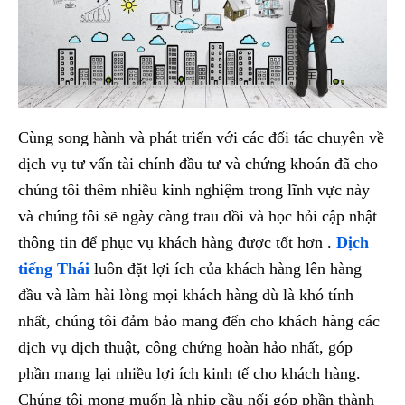
Cùng song hành và phát triển với các đối tác chuyên về
dịch vụ tư vấn tài chính đầu tư và chứng khoán đã cho
chúng tôi thêm nhiều kinh nghiệm trong lĩnh vực này
và chúng tôi sẽ ngày càng trau dồi và học hỏi cập nhật
thông tin để phục vụ khách hàng được tốt hơn .
Dịch
tiếng Thái
luôn đặt lợi ích của khách hàng lên hàng
đầu và làm hài lòng mọi khách hàng dù là khó tính
nhất, chúng tôi đảm bảo mang đến cho khách hàng các
dịch vụ dịch thuật, công chứng hoàn hảo nhất, góp
phần mang lại nhiều lợi ích kinh tế cho khách hàng.
Chúng tôi mong muốn là nhịp cầu nối góp phần thành