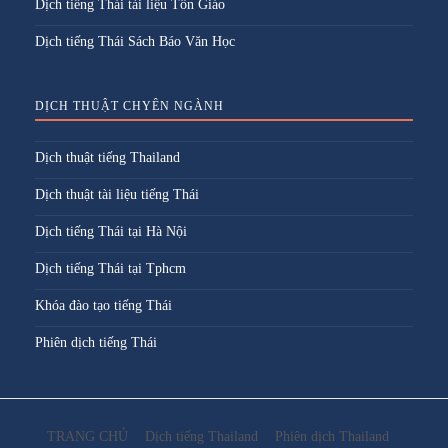
Dịch tiếng Thái tài liệu Tôn Giáo
Dịch tiếng Thái Sách Báo Văn Học
DỊCH THUẬT CHYÊN NGÀNH
Dịch thuật tiếng Thailand
Dịch thuật tài liệu tiếng Thái
Dịch tiếng Thái tại Hà Nội
Dịch tiếng Thái tại Tphcm
Khóa đào tạo tiếng Thái
Phiên dịch tiếng Thái
TRANG CHỦ
Dịch tiếng Thailand
Phiên dịch Thailand