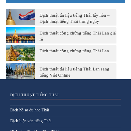
Dịch thuật tài liệu tiếng Thái lấy liền –
Dịch thuật tiếng Thái trong ngày
Dịch thuật công chứng tiếng Thái Lan giá
rẻ
Dịch thuật công chứng tiếng Thái Lan
Dịch thuật tài liệu tiếng Thái Lan sang
tiếng Việt Online
DỊCH THUẬT TIẾNG THÁI
Dịch hồ sơ du học Thái
Dịch luận văn tiếng Thái