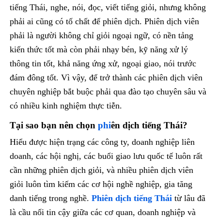
tiếng Thái, nghe, nói, đọc, viết tiếng giỏi, nhưng không
phải ai cũng có tố chất để phiên dịch. Phiên dịch viên
phải là người không chỉ giỏi ngoại ngữ, có nền tảng
kiến thức tốt mà còn phải nhạy bén, kỹ năng xử lý
thông tin tốt, khả năng ứng xử, ngoại giao, nói trước
đám đông tốt. Vì vậy, để trở thành các phiên dịch viên
chuyên nghiệp bắt buộc phải qua đào tạo chuyên sâu và
có nhiều kinh nghiệm thực tiễn.
T
ại sao bạn n
ên ch
ọn
phi
ên d
ịch tiếng Thái?
Hiểu được hiện trạng các công ty, doanh nghiệp liên
doanh, các hội nghị, các buổi giao lưu quốc tế luôn rất
cần những phiên dịch giỏi, và nhiều phiên dịch viên
giỏi luôn tìm kiếm các cơ hội nghề nghiệp, gia tăng
danh tiếng trong nghề.
Phiên dịch tiếng Thái
từ lâu đã
là cầu nối tin cậy giữa các cơ quan, doanh nghiệp và