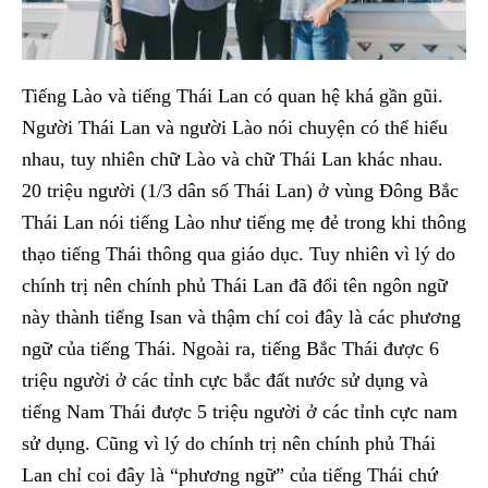
Tiếng Lào và tiếng Thái Lan có quan hệ khá gần gũi.
Người Thái Lan và người Lào nói chuyện có thể hiểu
nhau, tuy nhiên chữ Lào và chữ Thái Lan khác nhau.
20 triệu người (1/3 dân số Thái Lan) ở vùng Đông Bắc
Thái Lan nói tiếng Lào như tiếng mẹ đẻ trong khi thông
thạo tiếng Thái thông qua giáo dục. Tuy nhiên vì lý do
chính trị nên chính phủ Thái Lan đã đổi tên ngôn ngữ
này thành tiếng Isan và thậm chí coi đây là các phương
ngữ của tiếng Thái. Ngoài ra, tiếng Bắc Thái được 6
triệu người ở các tỉnh cực bắc đất nước sử dụng và
tiếng Nam Thái được 5 triệu người ở các tỉnh cực nam
sử dụng. Cũng vì lý do chính trị nên chính phủ Thái
Lan chỉ coi đây là “phương ngữ” của tiếng Thái chứ