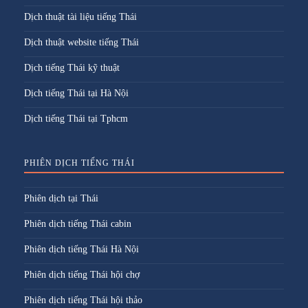
Dịch thuật tài liệu tiếng Thái
Dịch thuật website tiếng Thái
Dịch tiếng Thái kỹ thuật
Dịch tiếng Thái tại Hà Nội
Dịch tiếng Thái tại Tphcm
PHIÊN DỊCH TIẾNG THÁI
Phiên dịch tại Thái
Phiên dịch tiếng Thái cabin
Phiên dịch tiếng Thái Hà Nội
Phiên dịch tiếng Thái hội chợ
Phiên dịch tiếng Thái hội thảo