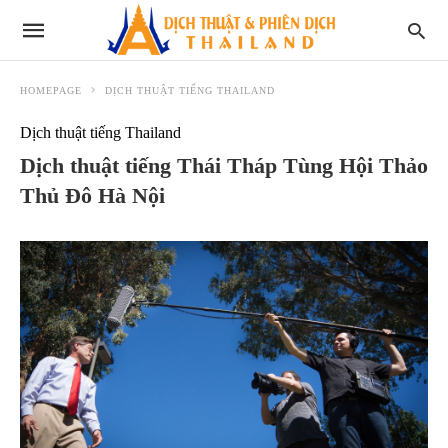
HOMEPAGE
DỊCH THUẬT TIẾNG THAILAND
Dịch thuật tiếng Thailand
Dịch thuật tiếng Thái Tháp Tùng Hội Thảo
Thủ Đô Hà Nội