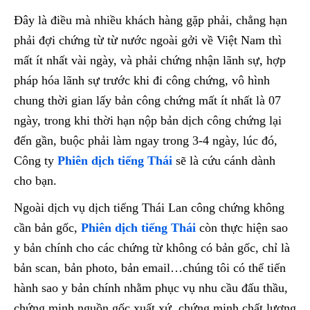
Đây là điều mà nhiều khách hàng gặp phải, chẳng hạn
phải đợi chứng từ từ nước ngoài gởi về Việt Nam thì
mất ít nhất vài ngày, và phải chứng nhận lãnh sự, hợp
pháp hóa lãnh sự trước khi đi công chứng, vô hình
chung thời gian lấy bản công chứng mất ít nhất là 07
ngày, trong khi thời hạn nộp bản dịch công chứng lại
đến gần, buộc phải làm ngay trong 3-4 ngày, lúc đó,
Công ty
Phiên dịch tiếng Thái
sẽ là cứu cánh dành
cho bạn.
Ngoài dịch vụ dịch tiếng Thái Lan công chứng không
cần bản gốc,
Phiên dịch tiếng Thái
còn thực hiện sao
y bản chính cho các chứng từ không có bản gốc, chỉ là
bản scan, bản photo, bản email…chúng tôi có thể tiến
hành sao y bản chính nhằm phục vụ nhu cầu đấu thầu,
chứng minh nguồn gốc xuất xứ, chứng minh chất lượng