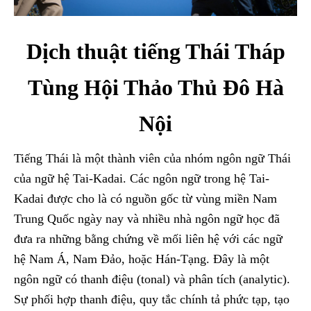
Dịch thuật tiếng Thái Tháp
Tùng Hội Thảo Thủ Đô Hà
Nội
Tiếng Thái là một thành viên của nhóm ngôn ngữ Thái
của ngữ hệ Tai-Kadai. Các ngôn ngữ trong hệ Tai-
Kadai được cho là có nguồn gốc từ vùng miền Nam
Trung Quốc ngày nay và nhiều nhà ngôn ngữ học đã
đưa ra những bằng chứng về mối liên hệ với các ngữ
hệ Nam Á, Nam Đảo, hoặc Hán-Tạng. Đây là một
ngôn ngữ có thanh điệu (tonal) và phân tích (analytic).
Sự phối hợp thanh điệu, quy tắc chính tả phức tạp, tạo