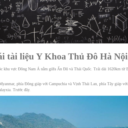
ái tài liệu Y Khoa Thủ Đô Hà Nội
uộc khu vực Đông Nam Á nằm giữa Ấn Độ và Thái Quốc. Trải dài 1620km từ 
à Myanmar, phía Đông giáp với Campuchia và Vịnh Thái Lan, phía Tây giáp với
ayxia. Trước đây.