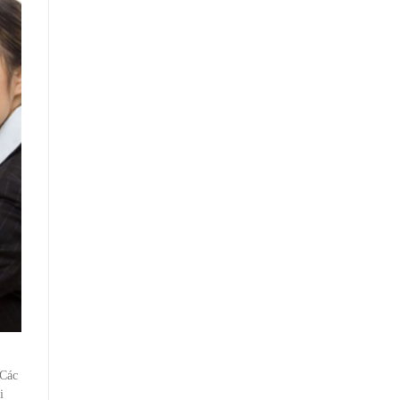
 Các
i