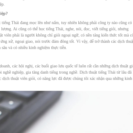
ệp.
hiệp?
ật tiếng Thái đang mọc lên như nấm, tuy nhiên không phải công ty nào cũng có
 lượng. Ai cũng có thể học tiếng Thái, nghe, nói, đọc, viết tiếng giỏi, nhưng
uật viên phải là người không chỉ giỏi ngoại ngữ, có nền tảng kiến thức tốt mà c
 ứng xử, ngoại giao, nói trước đám đông tốt. Vì vậy, để trở thành các dịch thuậ
 sâu và có nhiều kinh nghiệm thực tiễn.
doanh, các hội nghị, các buổi giao lưu quốc tế luôn rất cần những dịch thuật gi
i nghề nghiệp, gia tăng danh tiếng trong nghề. Dịch thuật tiếng Thái từ lâu đã 
c dịch thuật viên giỏi, có năng lực đã được chúng tôi xác nhận qua những kinh