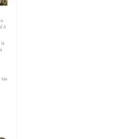
có
kể ở
 là
là
 lựa