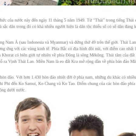
 thức của nước này đến ngày 11 tháng 5 năm 1949. Từ “Thái” trong tiếng Thái 
là sắc dân trong đó có khá nhiều người hiện là dân tộc thiểu số có số dân đáng 
ng Nam Á (sau Indonesia và Myanmar) và đứng thứ 49 trên thế giới. Thái Lan
ng ứng với các vùng kinh tế. Phía Bắc có địa hình đồi núi, với điểm cao nhất 
Khorat có biên giới tự nhiên về phía Đông là sông Mêkông. Thái tâm của đất
ổ ra Vịnh Thái Lan. Miền Nam là eo đất Kra mở rộng dần về phía bán đảo Mã
hòn đảo. Với hơn 1.430 hòn đảo nhiệt đới ở phía nam, những du khác có nhiều
 Phi Phi đến Ko Samui, Ko Chang và Ko Tao. Điểm chung của các hòn đảo phía
động dưới nước.