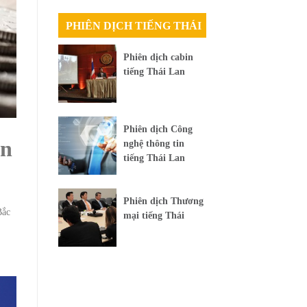
PHIÊN DỊCH TIẾNG THÁI
Phiên dịch cabin
tiếng Thái Lan
Phiên dịch Công
án
nghệ thông tin
tiếng Thái Lan
Phiên dịch Thương
Bắc
mại tiếng Thái