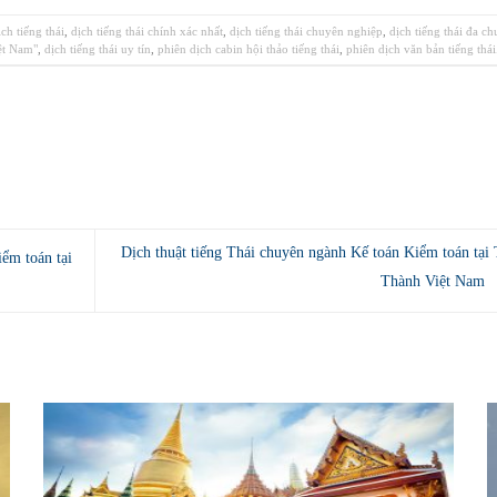
ịch tiếng thái
,
dịch tiếng thái chính xác nhất
,
dịch tiếng thái chuyên nghiệp
,
dịch tiếng thái đa c
iệt Nam"
,
dịch tiếng thái uy tín
,
phiên dịch cabin hội thảo tiếng thái
,
phiên dịch văn bản tiếng thái
Dịch thuật tiếng Thái chuyên ngành Kế toán Kiểm toán tại 
ểm toán tại
Thành Việt Nam