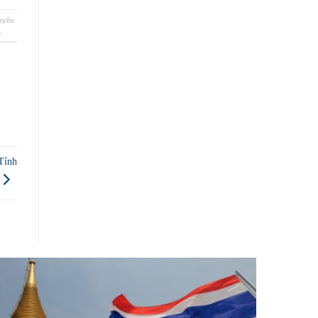
huyên
.
Tỉnh