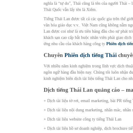
nghĩa là “tự do”, Thái cũng là tên của người Thái – 
Thái Quốc vẫn lấy tên là Xiêm.
Tiếng Thái Lan được tất cả các quốc gia trên thế giới
văn hóa giáo dục v.v.. Việt Nam cũng không nằm ngoà
Lan được coi như là ưu tiên hàng đầu cho sự phát t
khách sạn cao cấp bắt buộc nhân viên phải giao dịch
ứng nhu cầu của khách hàng công ty
Phiên dịch tiế
Chuyên
Phiên dịch tiếng Thái
chuyê
Với nhiều năm kinh nghiệm trong lĩnh vực dịch thuậ
ngôn ngữ hàng đầu hiện nay. Chúng tôi luôn nhận đư
kinh nghiệm biên dịch tài liệu tiếng Thái Lan cho n
Dịch tiếng Thái Lan quảng cáo – ma
+ Dịch tài liệu tờ rơi, email marketing, bài PR tiếng
+ Dịch tài liệu nội dung marketing, nhãn mác, nhãn
+ Dịch tài liệu website công ty tiếng Thái Lan
+ Dịch tài liệu hồ sơ doanh nghiệp, dịch brochure tiế