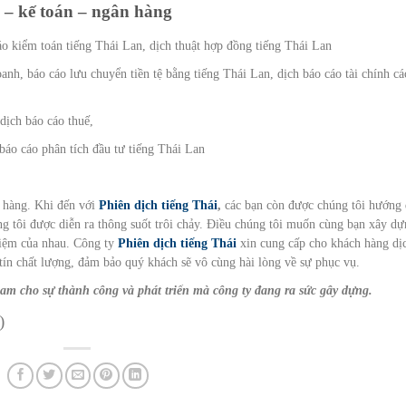
h – kế toán – ngân hàng
cáo kiểm toán tiếng Thái Lan, dịch thuật hợp đồng tiếng Thái Lan
anh, báo cáo lưu chuyển tiền tệ bằng tiếng Thái Lan, dịch báo cáo tài chính cá
 dịch báo cáo thuế,
 báo cáo phân tích đầu tư tiếng Thái Lan
 hàng. Khi đến với
Phiên dịch tiếng Thái
,
các bạn còn được chúng tôi hướng
úng tôi được diễn ra thông suốt trôi chảy. Điều chúng tôi muốn cùng bạn xây d
nhiệm của nhau. Công ty
Phiên dịch tiếng Thái
xin cung cấp cho khách hàng dị
 tín chất lượng, đảm bảo quý khách sẽ vô cùng hài lòng về sự phục vụ.
m cho sự thành công và phát triển mà công ty đang ra sức gây dựng.
)