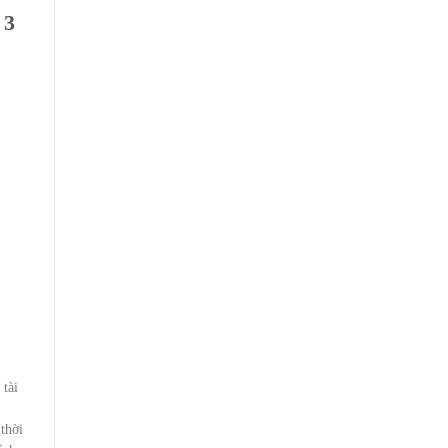
 3
 tài
thời