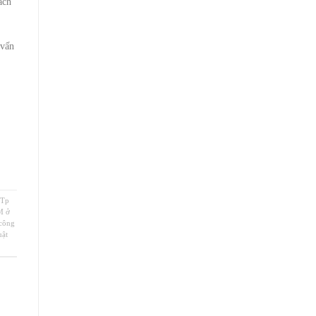
ách
 vấn
 Tp
M ở
 công
uật