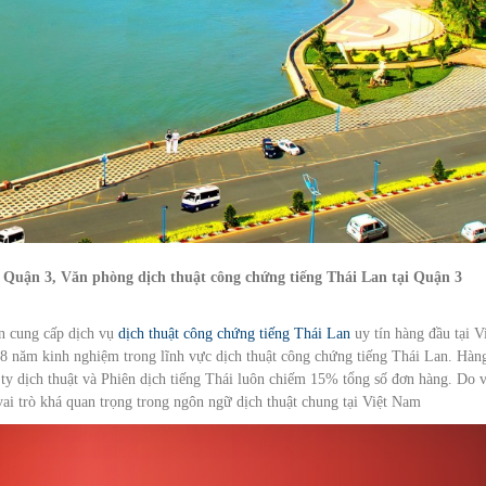
i Quận 3, Văn phòng dịch thuật công chứng tiếng Thái Lan tại Quận 3
ên cung cấp dịch vụ
dịch thuật công chứng tiếng Thái Lan
uy tín hàng đầu tại V
8 năm kinh nghiệm trong lĩnh vực dịch thuật công chứng tiếng Thái Lan. Hàn
ty dịch thuật và Phiên dịch tiếng Thái luôn chiếm 15% tổng số đơn hàng. Do v
vai trò khá quan trọng trong ngôn ngữ dịch thuật chung tại Việt Nam