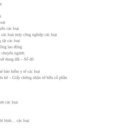
i
i
oại
yền các loại
 các loại máy công nghiệp các loại
tật các loại
đồng lao động
c chuyên ngành
sử dụng đất – Sổ đỏ
ẻ bảo hiểm y tế các loại
ừa kế – Giấy chứng nhận sở hữu cổ phần
ơn các loại
lời bình… các loại