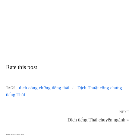
Rate this post
dịch công chứng tiếng thái
Dịch Thuật công chứng
TAGS:
tiếng Thái
NEXT
Dịch tiếng Thái chuyên ngành »