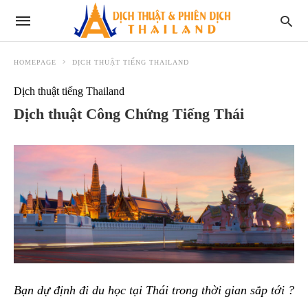
HOMEPAGE
DỊCH THUẬT TIẾNG THAILAND
Dịch thuật tiếng Thailand
Dịch thuật Công Chứng Tiếng Thái
Bạn dự định đi du học tại Thái trong thời gian sắp tới ?