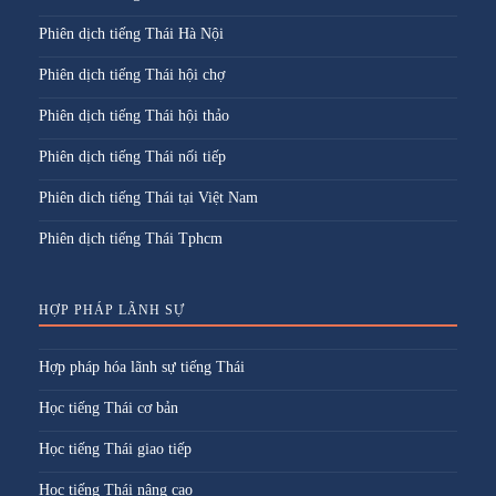
Phiên dịch tiếng Thái Hà Nội
Phiên dịch tiếng Thái hội chợ
Phiên dịch tiếng Thái hội thảo
Phiên dịch tiếng Thái nối tiếp
Phiên dich tiếng Thái tại Việt Nam
Phiên dịch tiếng Thái Tphcm
HỢP PHÁP LÃNH SỰ
Hợp pháp hóa lãnh sự tiếng Thái
Học tiếng Thái cơ bản
Học tiếng Thái giao tiếp
Học tiếng Thái nâng cao