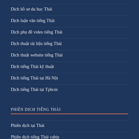
Dịch hồ sơ du học Thái
Dịch luận văn tiếng Thái
Dịch phụ đề video tiếng Thái
Dịch thuật tài liệu tiếng Thái
Dịch thuật website tiếng Thái
Dịch tiếng Thái kỹ thuật
Dịch tiếng Thái tại Hà Nội
Dịch tiếng Thái tại Tphcm
PHIÊN DỊCH TIẾNG THÁI
Phiên dịch tại Thái
Phiên dịch tiếng Thái cabin