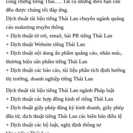
công chứng tiếng Thái…. Tất cả những điều bạn cần
đều được chúng tôi đáp ứng.
Dịch thuật tài liệu tiếng Thái Lan chuyên ngành quảng
cáo maketing truyền thông
+ Dịch thuật tờ rơi, email, bài PR tiếng Thái Lan
+ Dịch thuật Website tiếng Thái Lan
+ Dịch thuật nội dung ấn phẩm quảng cáo, nhãn mác,
thương hiệu sản phẩm tiếng Thái Lan
+ Dịch thuật các báo cáo, tài liệu phân tích định hướng
thị trường, doanh nghiệp tiếng Thái Lan
Dịch thuật tài liệu tiếng Thái Lan ngành Pháp luật
+ Dịch thuật các hợp đồng kinh tế tiếng Thái Lan
+ Dịch thuật giấy phép đăng ký kinh doanh, giấy phép
đầu từ, dịch thuật tiếng Thái Lan các biên bản điều lệ
+ Dịch thuật các bộ luật, nghị định thông tư