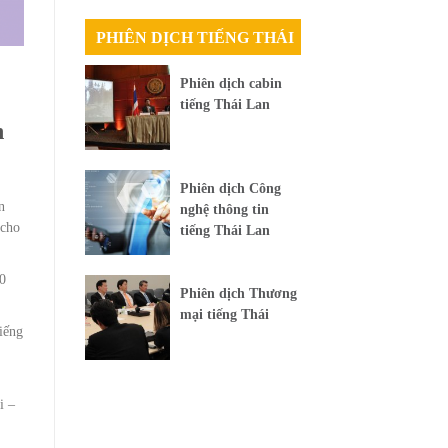
PHIÊN DỊCH TIẾNG THÁI
Phiên dịch cabin
tiếng Thái Lan
h
Phiên dịch Công
n
nghệ thông tin
 cho
tiếng Thái Lan
40
Phiên dịch Thương
mại tiếng Thái
iếng
i –