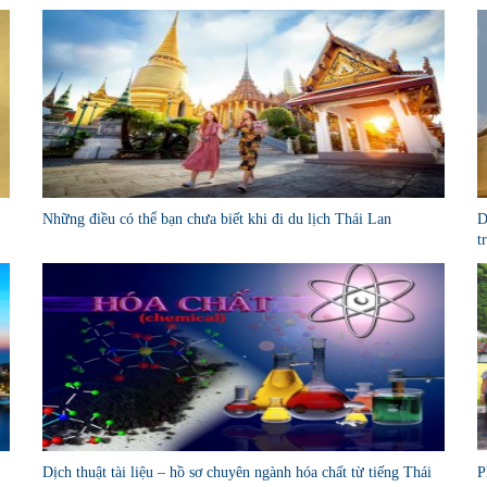
Những điều có thể bạn chưa biết khi đi du lịch Thái Lan
D
t
Dịch thuật tài liệu – hồ sơ chuyên ngành hóa chất từ tiếng Thái
P