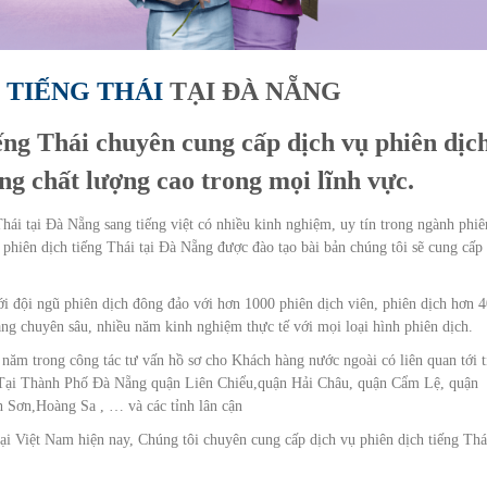
 TIẾNG THÁI
TẠI ĐÀ NẴNG
iếng Thái chuyên cung cấp dịch vụ phiên dịc
ng chất lượng cao trong mọi lĩnh vực.
hái tại Đà Nẵng sang tiếng việt có nhiều kinh nghiệm, uy tín trong ngành phiê
 phiên dịch tiếng Thái tại Đà Nẵng được đào tạo bài bản chúng tôi sẽ cung cấp
với đội ngũ phiên dịch đông đảo với hơn 1000 phiên dịch viên, phiên dịch hơn 
g chuyên sâu, nhiều năm kinh nghiệm thực tế với mọi loại hình phiên dịch.
 năm trong công tác tư vấn hồ sơ cho Khách hàng nước ngoài có liên quan tới t
ận Tại Thành Phố Đà Nẵng quận Liên Chiểu,quận Hải Châu, quận Cẩm Lệ, quận
Sơn,Hoàng Sa , … và các tỉnh lân cận
ại Việt Nam hiện nay, Chúng tôi chuyên cung cấp dịch vụ phiên dịch tiếng Thá