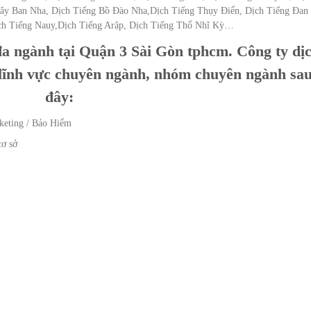
Tây Ban Nha, Dịch Tiếng Bồ Đào Nha,Dịch Tiếng Thụy Điển, Dịch Tiếng Đan
ch Tiếng Nauy,Dịch Tiếng Arập, Dịch Tiếng Thổ Nhĩ Kỳ…
a ngành tại Quận 3 Sài Gòn tphcm. Công ty dị
t lĩnh vực chuyên ngành, nhóm chuyên ngành sa
đây:
keting / Bảo Hiểm
cơ sở