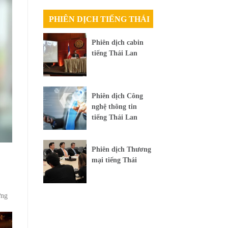
PHIÊN DỊCH TIẾNG THÁI
Phiên dịch cabin
tiếng Thái Lan
Phiên dịch Công
nghệ thông tin
tiếng Thái Lan
Phiên dịch Thương
mại tiếng Thái
ứng