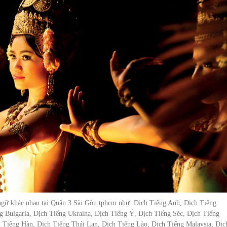
ngữ khác nhau tại Quận 3 Sài Gòn tphcm như: Dịch Tiếng Anh, Dịch Tiếng
 Bulgaria, Dịch Tiếng Ukraina, Dịch Tiếng Ý, Dịch Tiếng Séc, Dịch Tiếng
 Tiếng Hàn, Dịch Tiếng Thái Lan, Dịch Tiếng Lào, Dịch Tiếng Malaysia, Dịc