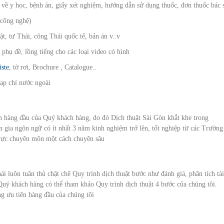
u về y học, bệnh án, giấy xét nghiệm, hướng dẫn sử dụng thuốc, đơn thuốc bác 
 công nghệ)
ật, tư Thái, công Thái quốc tế, bản án v..v
 phụ đề, lồng tiếng cho các loại video có hình
iste
, tờ rơi, Brochure , Catalogue..
 tạp chí nước ngoài
âm hàng đầu của Quý khách hàng, do đó Dịch thuật Sài Gòn khắt khe trong
n gia ngôn ngữ có ít nhất 3 năm kinh nghiệm trở lên, tốt nghiệp từ các Trường
 vực chuyên môn một cách chuyên sâu
i luôn tuân thủ chặt chẽ Quy trình dịch thuật bước như đánh giá, phân tích tài
 Quý khách hàng có thể tham khảo Quy trình dịch thuật 4 bước của chúng tôi.
ng ưu tiên hàng đầu của chúng tôi