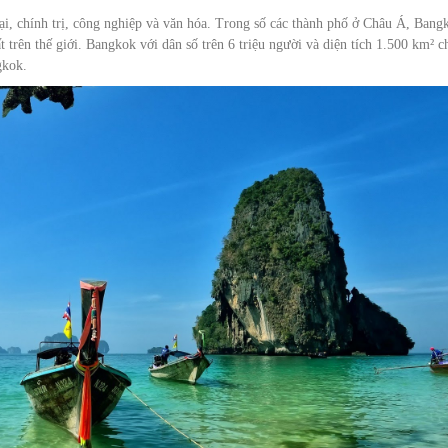
i, chính trị, công nghiệp và văn hóa. Trong số các thành phố ở Châu Á, Bang
 trên thế giới. Bangkok với dân số trên 6 triệu người và diện tích 1.500 km² c
gkok.