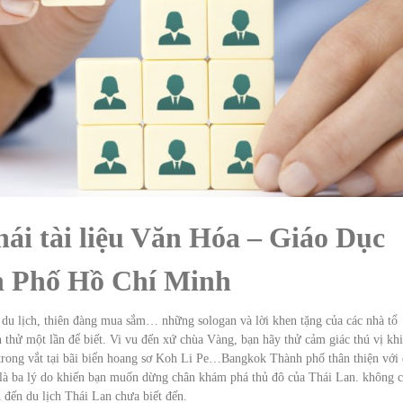
hái tài liệu Văn Hóa – Giáo Dục
 Phố Hồ Chí Minh
 du lịch, thiên đàng mua sắm… những sologan và lời khen tặng của các nhà tổ
thử một lần để biết. Vi vu đến xứ chùa Vàng, bạn hãy thử cảm giác thú vị khi
n trong vắt tại bãi biển hoang sơ Koh Li Pe…Bangkok Thành phố thân thiện với
n là ba lý do khiến bạn muốn dừng chân khám phá thủ đô của Thái Lan. không c
h đến du lịch Thái Lan chưa biết đến.