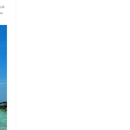
kok
ho