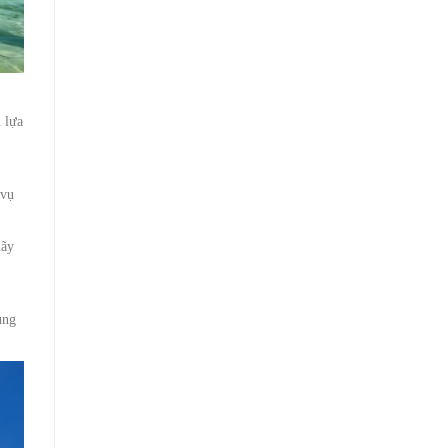
 lựa
 vụ
hãy
ụng