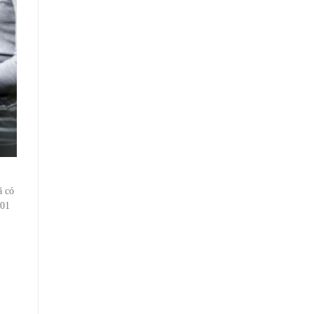
ã có
 01