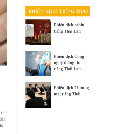
PHIÊN DỊCH TIẾNG THÁI
Phiên dịch cabin
tiếng Thái Lan
Phiên dịch Công
nghệ thông tin
tiếng Thái Lan
Phiên dịch Thương
mại tiếng Thái
 thư
 dân
hỉ