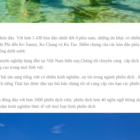
hòn đảo. Với hơn 1.430 hòn đảo nhiệt đới ở phía nam, những du khác có nhiều
 Phi Phi đến Ko Samui, Ko Chang và Ko Tao. Điểm chung của các hòn đảo phía
động dưới nước.
huyên nghiệp hàng đầu tại Việt Nam hiện nay,Chúng tôi chuyên cung cấp dịch
ng cao trong mọi lĩnh vực
ái lan sang tiếng việt có nhiều kinh nghiệm ,uy tín trong ngành phiên dịch , 
ch tiếng Thái lan được đào tạo bài bản chúng tôi sẽ cung cấp cho bạn các phiên
h đông đảo với hơn 1000 phiên dịch viên, phiên dịch hơn 40 ngôn ngữ thông d
năm kinh nghiệm thực tế với mọi loại hình phiên dịch.