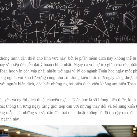
thông minh cần thiết cho lĩnh vực này bởi lẽ phần mềm dịch này không thể lự
y sắp xếp để diễn đạt ý hoàn chỉnh nhất. Ngay cả với sự trợ giúp của các phầ
 Toán học vẫn còn vấp phải nhiều trở ngại vì lý do ngành Toán học ngày một ph
đồng nghĩa với kho từ vựng cũng như số lượng kiến thức mới ngày càng được 
 với người biên dịch, đặc biệt những người biên dịch viên không am hiểu Toán
chuyên và người dịch thuật chuyên ngành Toán học là số lượng kiến thức, kinh
ật thông tin từng ngày từng giờ, tiếp cận với những thay đổi và bổ sung kiến 
g mắc phải những sai sót dẫn đến bài dịch thuật không có độ tin cậy cao, để l
a ngành này.