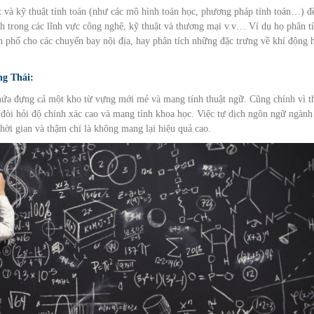
và kỹ thuật tính toán (như các mô hình toán học, phương pháp tính toán…) đ
inh trong các lĩnh vực công nghệ, kỹ thuật và thương mại v.v… Ví dụ họ phân tí
nh phố cho các chuyến bay nội địa, hay phân tích những đặc trưng về khí động 
ng Thái:
ứa đựng cả một kho từ vựng mới mẻ và mang tính thuật ngữ. Cũng chính vì t
này đòi hỏi độ chính xác cao và mang tính khoa học. Việc tự dịch ngôn ngữ ngành
thời gian và thậm chí là không mang lại hiệu quả cao.