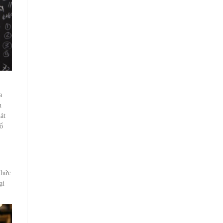
a
n
át
bổ
thức
ại