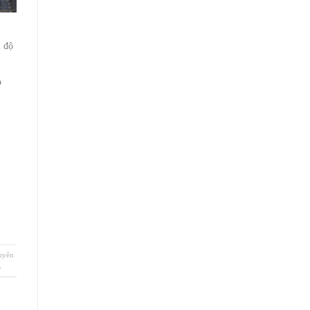
i độ
p
huyên
.