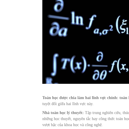
Toán học được chia làm hai lĩnh vực chính: toán 
tuyệt đối giữa hai lĩnh vực này.
Nhà toán học lý thuyết:
Tập trung nghiên cứu, thúc
những học thuyết, nguyên tắc hay công thức toán họ
vượt bậc của khoa học và công nghệ.