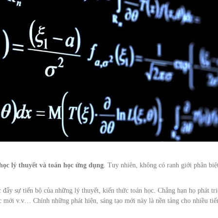
học lý thuyết và toán học ứng dụng
. Tuy nhiên, không có ranh giới phân biệ
 đẩy sự tiến bộ của những lý thuyết, kiến thức toán học. Chẳng hạn họ phát tr
c mới v.v… Chính những phát hiện, sáng tạo mới này là nền tảng cho nhiều tiế