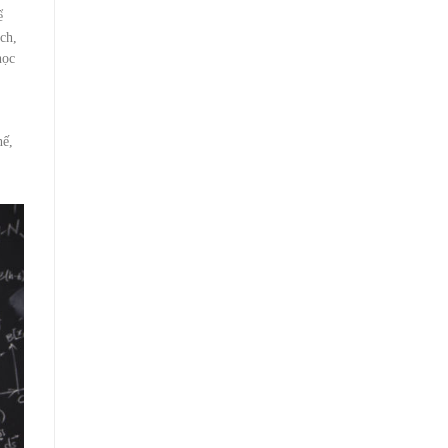
ể
ch,
học
hế,