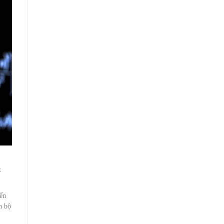
t
iển
n bộ