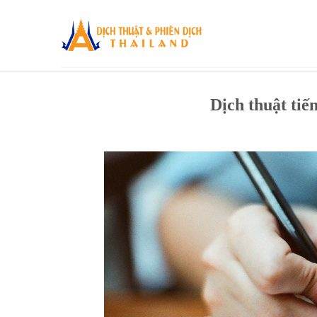
Skip
to
content
Dịch thuật ti