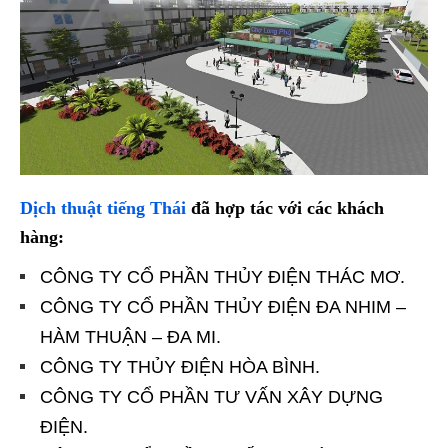
Dịch thuật tiếng Thái
đã hợp tác với các khách
hàng:
CÔNG TY CỔ PHẦN THỦY ĐIỆN THÁC MƠ.
CÔNG TY CỔ PHẦN THỦY ĐIỆN ĐA NHIM –
HÀM THUẬN – ĐA MI.
CÔNG TY THỦY ĐIỆN HÒA BÌNH.
CÔNG TY CỔ PHẦN TƯ VẤN XÂY DỰNG
ĐIỆN.