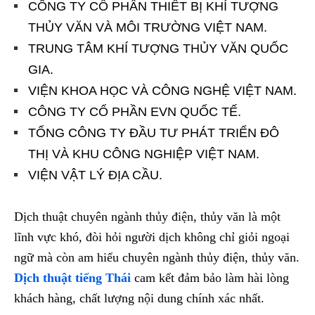
CÔNG TY CỔ PHẦN THIẾT BỊ KHÍ TƯỢNG
THỦY VĂN VÀ MÔI TRƯỜNG VIỆT NAM.
TRUNG TÂM KHÍ TƯỢNG THỦY VĂN QUỐC
GIA.
VIỆN KHOA HỌC VÀ CÔNG NGHỆ VIỆT NAM.
CÔNG TY CỔ PHẦN EVN QUỐC TẾ.
TỔNG CÔNG TY ĐẦU TƯ PHÁT TRIỂN ĐÔ
THỊ VÀ KHU CÔNG NGHIỆP VIỆT NAM.
VIỆN VẬT LÝ ĐỊA CẦU.
Dịch thuật chuyên ngành thủy điện, thủy văn là một
lĩnh vực khó, đòi hỏi người dịch không chỉ giỏi ngoại
ngữ mà còn am hiểu chuyên ngành thủy điện, thủy văn.
Dịch thuật tiếng Thái
cam kết đảm bảo làm hài lòng
khách hàng, chất lượng nội dung chính xác nhất.