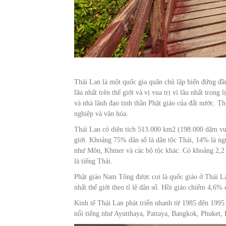
Thái Lan là một quốc gia quân chủ lập hiến đứng đầu
lâu nhất trên thế giới và vị vua trị vì lâu nhất tron
và nhà lãnh đạo tinh thần Phật giáo của đất nước. Th
nghiệp và văn hóa.
Thái Lan có diện tích 513.000 km2 (198.000 dặm vuôn
giới. Khoảng 75% dân số là dân tộc Thái, 14% là ng
như Môn, Khmer và các bộ tộc khác. Có khoảng 2,2 
là tiếng Thái.
Phật giáo Nam Tông được coi là quốc giáo ở Thái Lan
nhất thế giới theo tỉ lệ dân số. Hồi giáo chiếm 4,
Kinh tế Thái Lan phát triển nhanh từ 1985 đến 1995
nổi tiếng như Ayutthaya, Pattaya, Bangkok, Phuket,