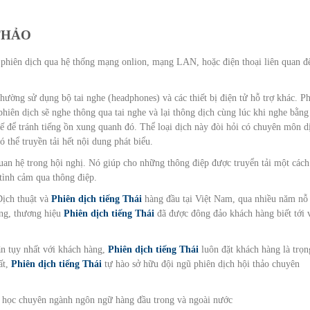
THẢO
c phiên dịch qua hệ thống mạng onlion, mạng LAN, hoặc điện thoại liên quan đế
hường sử dụng bộ tai nghe (headphones) và các thiết bị điện tử hỗ trợ khác. P
phiên dịch sẽ nghe thông qua tai nghe và lại thông dịch cùng lúc khi nghe bằng
ế để tránh tiếng ồn xung quanh đó. Thể loại dịch này đòi hỏi có chuyên môn d
 thể truyền tải hết nội dung phát biểu.
quan hệ trong hội nghị. Nó giúp cho những thông điệp được truyển tải một cách
 tình cảm qua thông điệp.
Dịch thuật và
Phiên dịch tiếng Thái
hàng đầu tại Việt Nam, qua nhiều năm nỗ
àng, thương hiệu
Phiên dịch tiếng Thái
đã được đông đảo khách hàng biết tới 
n tụy nhất với khách hàng,
Phiên dịch tiếng Thái
luôn đặt khách hàng là trọn
ất,
Phiên dịch tiếng Thái
tự hào sở hữu đội ngũ phiên dịch hội thảo chuyên
đại học chuyên ngành ngôn ngữ hàng đầu trong và ngoài nước