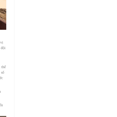
 vị
 đội
 thế
 số
ức
n
ến