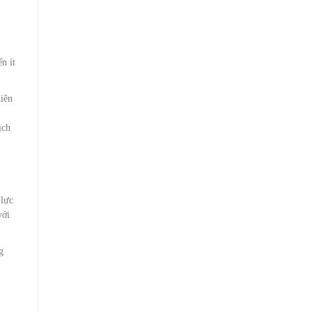
n ít
hiên
ịch
 lực
với
g