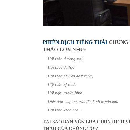
PHIÊN DỊCH TIẾNG THÁI
CHÚNG T
THẢO LỚN NHƯ:
Hội thảo thương mại,
Hội thảo du học,
Hội thảo chuyên đề y khoa,
Hội thảo kỹ thuật
Hội nghị truyền hình
Diễn dàn hợp tác trao đổi kinh tế,văn hóa
Hội thảo khoa học…
TẠI SAO BẠN NÊN LỰA CHỌN DỊCH VỤ
THẢO CỦA CHÚNG TÔI?