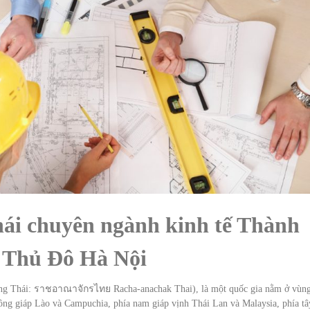
hái chuyên ngành kinh tế Thành
i Thủ Đô Hà Nội
iếng Thái: ราชอาณาจักรไทย Racha-anachak Thai), là một quốc gia nằm ở vùn
g giáp Lào và Campuchia, phía nam giáp vịnh Thái Lan và Malaysia, phía tâ