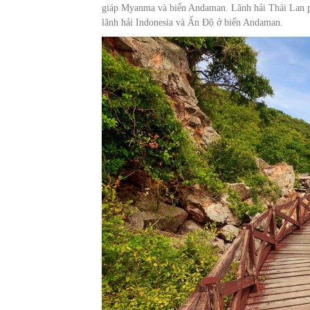
giáp Myanma và biển Andaman. Lãnh hải Thái Lan ph
lãnh hải Indonesia và Ấn Độ ở biển Andaman.