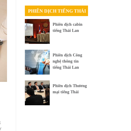
PHIÊN DỊCH TIẾNG THÁI
Phiên dịch cabin
tiếng Thái Lan
Phiên dịch Công
nghệ thông tin
tiếng Thái Lan
Phiên dịch Thương
mại tiếng Thái
g
y