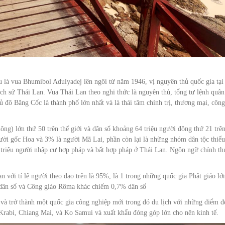
 là vua Bhumibol Adulyadej lên ngôi từ năm 1946, vị nguyên thủ quốc gia tại
g lịch sử Thái Lan. Vua Thái Lan theo nghi thức là nguyên thủ, tổng tư lệnh quân
ủ đô Băng Cốc là thành phố lớn nhất và là thái tâm chính trị, thương mại, công
g) lớn thứ 50 trên thế giới và dân số khoảng 64 triệu người đông thứ 21 trên
ười gốc Hoa và 3% là người Mã Lai, phần còn lại là những nhóm dân tộc thiểu
triệu người nhập cư hợp pháp và bất hợp pháp ở Thái Lan. Ngôn ngữ chính th
 với tỉ lệ người theo đạo trên là 95%, là 1 trong những quốc gia Phật giáo lớ
6% dân số và Công giáo Rôma khác chiếm 0,7% dân số
 và trở thành một quốc gia công nghiệp mới trong đó du lịch với những điểm đ
 Krabi, Chiang Mai, và Ko Samui và xuất khẩu đóng góp lớn cho nên kinh tế.