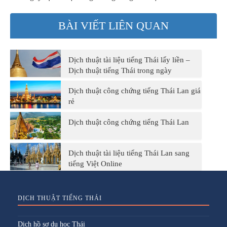
BÀI VIẾT LIÊN QUAN
Dịch thuật tài liệu tiếng Thái lấy liền –
Dịch thuật tiếng Thái trong ngày
Dịch thuật công chứng tiếng Thái Lan giá
rẻ
Dịch thuật công chứng tiếng Thái Lan
Dịch thuật tài liệu tiếng Thái Lan sang
tiếng Việt Online
DỊCH THUẬT TIẾNG THÁI
Dịch hồ sơ du học Thái