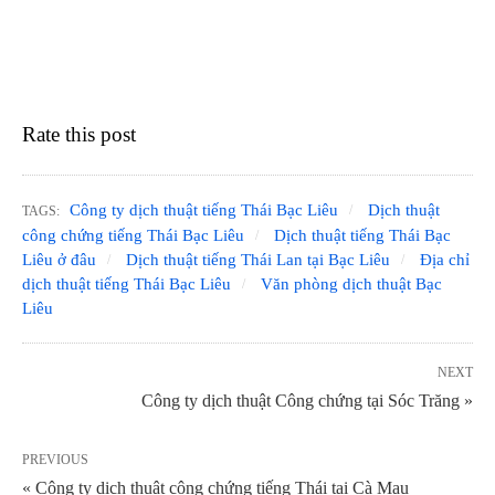
Rate this post
Công ty dịch thuật tiếng Thái Bạc Liêu
Dịch thuật
TAGS:
công chứng tiếng Thái Bạc Liêu
Dịch thuật tiếng Thái Bạc
Liêu ở đâu
Dịch thuật tiếng Thái Lan tại Bạc Liêu
Địa chỉ
dịch thuật tiếng Thái Bạc Liêu
Văn phòng dịch thuật Bạc
Liêu
NEXT
Công ty dịch thuật Công chứng tại Sóc Trăng »
PREVIOUS
« Công ty dịch thuật công chứng tiếng Thái tại Cà Mau