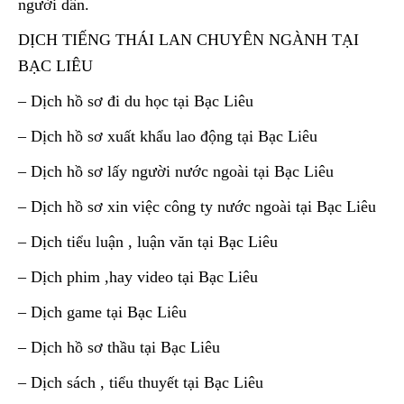
người dân.
DỊCH TIẾNG THÁI LAN CHUYÊN NGÀNH TẠI
BẠC LIÊU
– Dịch hồ sơ đi du học tại Bạc Liêu
– Dịch hồ sơ xuất khẩu lao động tại Bạc Liêu
– Dịch hồ sơ lấy người nước ngoài tại Bạc Liêu
– Dịch hồ sơ xin việc công ty nước ngoài tại Bạc Liêu
– Dịch tiểu luận , luận văn tại Bạc Liêu
– Dịch phim ,hay video tại Bạc Liêu
– Dịch game tại Bạc Liêu
– Dịch hồ sơ thầu tại Bạc Liêu
– Dịch sách , tiểu thuyết tại Bạc Liêu