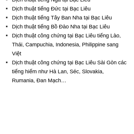
Dịch thuật tiếng Đức tại Bạc Liêu
Dịch thuật tiếng Tây Ban Nha tại Bạc Liêu
Dịch thuật tiếng Bồ Đào Nha tại Bạc Liêu
Dịch thuật công chứng tại Bạc Liêu tiếng Lào,
Thái, Campuchia, Indonesia, Philippine sang
Việt
Dịch thuật công chứng tại Bạc Liêu Sài Gòn các
tiếng hiếm như Hà Lan, Séc, Slovakia,
Rumania, Đan Mạch…