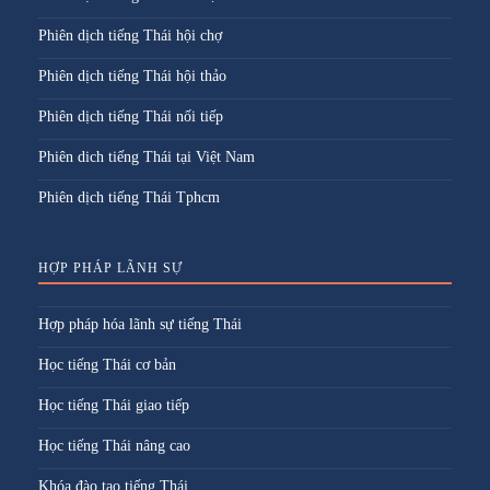
Phiên dịch tiếng Thái hội chợ
Phiên dịch tiếng Thái hội thảo
Phiên dịch tiếng Thái nối tiếp
Phiên dich tiếng Thái tại Việt Nam
Phiên dịch tiếng Thái Tphcm
HỢP PHÁP LÃNH SỰ
Hợp pháp hóa lãnh sự tiếng Thái
Học tiếng Thái cơ bản
Học tiếng Thái giao tiếp
Học tiếng Thái nâng cao
Khóa đào tạo tiếng Thái