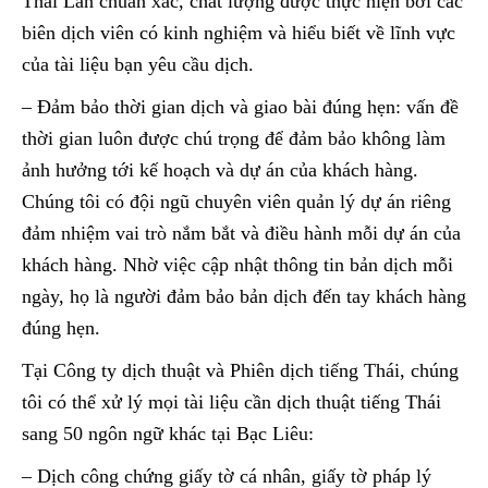
Thái Lan chuẩn xác, chất lượng được thực hiện bởi các
biên dịch viên có kinh nghiệm và hiểu biết về lĩnh vực
của tài liệu bạn yêu cầu dịch.
– Đảm bảo thời gian dịch và giao bài đúng hẹn: vấn đề
thời gian luôn được chú trọng để đảm bảo không làm
ảnh hưởng tới kế hoạch và dự án của khách hàng.
Chúng tôi có đội ngũ chuyên viên quản lý dự án riêng
đảm nhiệm vai trò nắm bắt và điều hành mỗi dự án của
khách hàng. Nhờ việc cập nhật thông tin bản dịch mỗi
ngày, họ là người đảm bảo bản dịch đến tay khách hàng
đúng hẹn.
Tại Công ty dịch thuật và Phiên dịch tiếng Thái, chúng
tôi có thể xử lý mọi tài liệu cần dịch thuật tiếng Thái
sang 50 ngôn ngữ khác tại Bạc Liêu:
– Dịch công chứng giấy tờ cá nhân, giấy tờ pháp lý