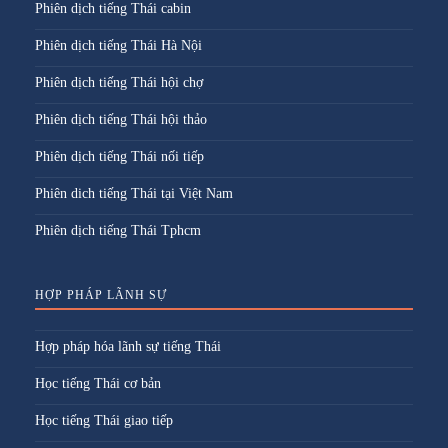
Phiên dịch tiếng Thái cabin
Phiên dịch tiếng Thái Hà Nội
Phiên dịch tiếng Thái hội chợ
Phiên dịch tiếng Thái hội thảo
Phiên dịch tiếng Thái nối tiếp
Phiên dich tiếng Thái tại Việt Nam
Phiên dịch tiếng Thái Tphcm
HỢP PHÁP LÃNH SỰ
Hợp pháp hóa lãnh sự tiếng Thái
Học tiếng Thái cơ bản
Học tiếng Thái giao tiếp