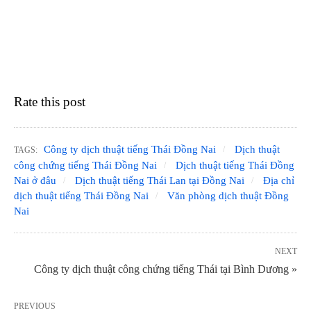
Rate this post
Công ty dịch thuật tiếng Thái Đồng Nai
Dịch thuật
TAGS:
công chứng tiếng Thái Đồng Nai
Dịch thuật tiếng Thái Đồng
Nai ở đâu
Dịch thuật tiếng Thái Lan tại Đồng Nai
Địa chỉ
dịch thuật tiếng Thái Đồng Nai
Văn phòng dịch thuật Đồng
Nai
NEXT
Công ty dịch thuật công chứng tiếng Thái tại Bình Dương »
PREVIOUS