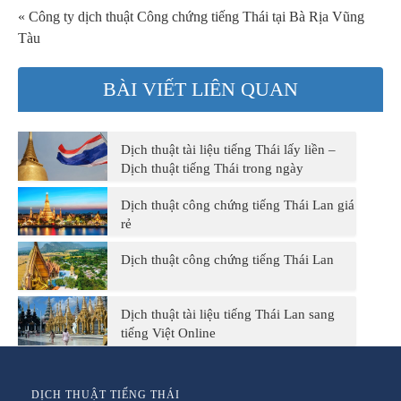
« Công ty dịch thuật Công chứng tiếng Thái tại Bà Rịa Vũng
Tàu
BÀI VIẾT LIÊN QUAN
Dịch thuật tài liệu tiếng Thái lấy liền –
Dịch thuật tiếng Thái trong ngày
Dịch thuật công chứng tiếng Thái Lan giá
rẻ
Dịch thuật công chứng tiếng Thái Lan
Dịch thuật tài liệu tiếng Thái Lan sang
tiếng Việt Online
DỊCH THUẬT TIẾNG THÁI