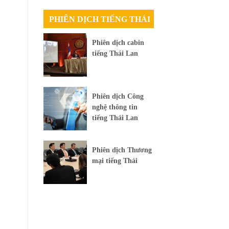
,
PHIÊN DỊCH TIẾNG THÁI
Phiên dịch cabin
tiếng Thái Lan
Phiên dịch Công
nghệ thông tin
tiếng Thái Lan
Phiên dịch Thương
mại tiếng Thái