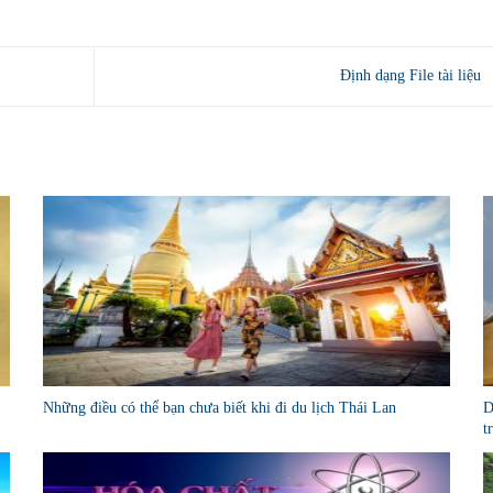
Định dạng File tài liệu
Những điều có thể bạn chưa biết khi đi du lịch Thái Lan
D
t