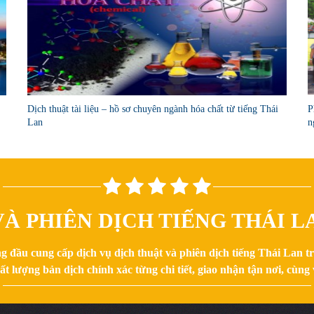
Dịch thuật tài liệu – hồ sơ chuyên ngành hóa chất từ tiếng Thái
P
Lan
n
À PHIÊN DỊCH TIẾNG THÁI LA
g đầu cung cấp dịch vụ dịch thuật và phiên dịch tiếng Thái Lan 
 lượng bản dịch chính xác từng chi tiết, giao nhận tận nơi, cùng v