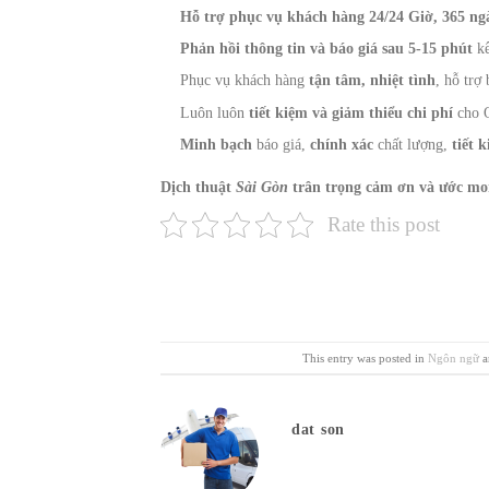
Hỗ trợ phục vụ khách hàng 24/24 Giờ, 365 n
Phản hồi thông tin và báo giá sau 5-15 phút
kể
Phục vụ khách hàng
tận tâm, nhiệt tình
, hỗ trợ
Luôn luôn
tiết kiệm và giảm thiểu chi phí
cho 
Minh bạch
báo giá,
chính xác
chất lượng,
tiết 
Dịch thuật
Sài Gòn
trân trọng cảm ơn và ước mon
Rate this post
This entry was posted in
Ngôn ngữ
a
dat son