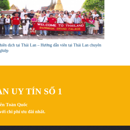
hiên dịch tại Thái Lan – Hướng dẫn viên tại Thái Lan chuyên
ghiệp
N UY TÍN SỐ 1
trên Toàn Quốc
ới chi phí ưu đãi nhất.