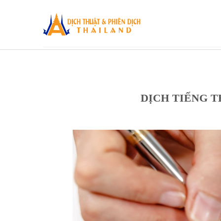
Skip
to
content
DỊCH TIẾNG 