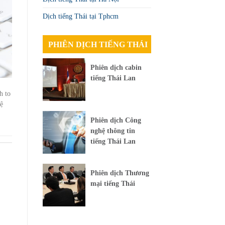
Dịch tiếng Thái tại Tphcm
PHIÊN DỊCH TIẾNG THÁI
Phiên dịch cabin
tiếng Thái Lan
h to
hệ
Phiên dịch Công
nghệ thông tin
tiếng Thái Lan
Phiên dịch Thương
mại tiếng Thái