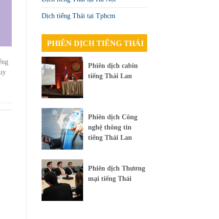
Dịch tiếng Thái tại Tphcm
PHIÊN DỊCH TIẾNG THÁI
ếng
Phiên dịch cabin
 uy
tiếng Thái Lan
Phiên dịch Công
nghệ thông tin
tiếng Thái Lan
Phiên dịch Thương
mại tiếng Thái