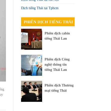
Dịch tiếng Thái tại Tphcm
PHIÊN DỊCH TIẾNG THÁI
Phiên dịch cabin
tiếng Thái Lan
Phiên dịch Công
nghệ thông tin
tiếng Thái Lan
Phiên dịch Thương
ếng
mại tiếng Thái
 uy