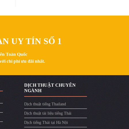
N UY TÍN SỐ 1
trên Toàn Quốc
ới chi phí ưu đãi nhất.
DỊCH THUẬT CHUYÊN
NGÀNH
Dịch thuật tiếng Thailand
Dịch thuật tài liệu tiếng Thái
Dịch tiếng Thái tại Hà Nội