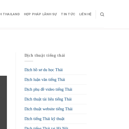
CH THAILAND
HỢP PHÁP LÃNH SỰ
TIN TỨC
LIÊN HỆ
Dịch thuật tiếng thái
Dịch hồ sơ du học Thái
Dịch luận văn tiếng Thái
Dịch phụ đề video tiếng Thái
Dịch thuật tài liệu tiếng Thái
Dịch thuật website tiếng Thái
Dịch tiếng Thái kỹ thuật
Dịch tiếng Thái tại Hà Nội