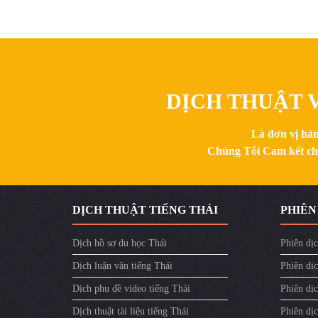
DỊCH THUẬT V
Là đơn vị hàn
Chúng Tôi Cam kết chất
DỊCH THUẬT TIẾNG THÁI
PHIÊN
Dịch hồ sơ du học Thái
Phiên dịc
Dịch luận văn tiếng Thái
Phiên dịc
Dịch phụ đề video tiếng Thái
Phiên dị
Dịch thuật tài liệu tiếng Thái
Phiên dịc