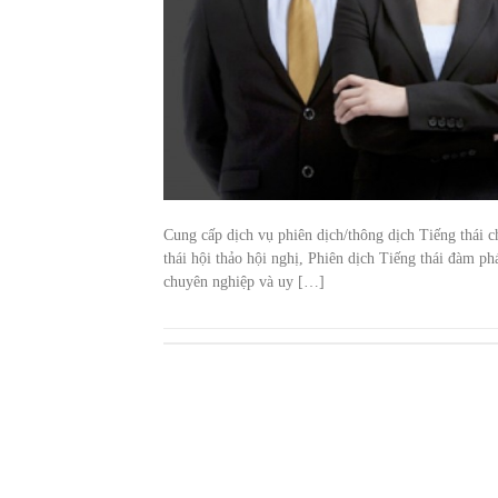
Cung cấp dịch vụ phiên dịch/thông dịch Tiếng thái c
thái hội thảo hội nghị, Phiên dịch Tiếng thái đàm p
chuyên nghiệp và uy […]