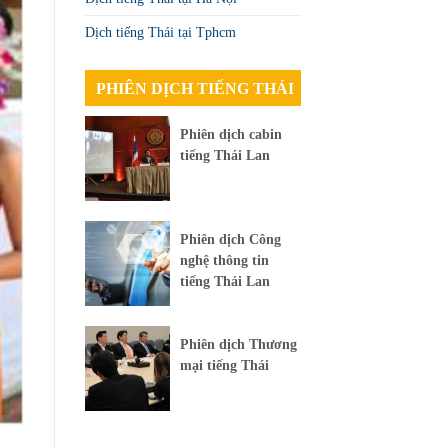
Dịch tiếng Thái tại Tphcm
PHIÊN DỊCH TIẾNG THÁI
Phiên dịch cabin
tiếng Thái Lan
Phiên dịch Công
nghệ thông tin
tiếng Thái Lan
Phiên dịch Thương
mại tiếng Thái