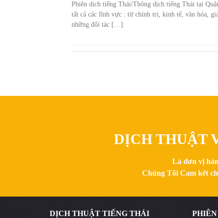
Phiên dịch tiếng Thái/Thông dịch tiếng Thái tại Quậ
tất cả các lĩnh vực : từ chính trị, kinh tế, văn hóa
những đối tác […]
DỊCH THUẬT V
Là đơn vị hàn
Chúng Tôi Cam kết chất
DỊCH THUẬT TIẾNG THÁI
PHIÊN