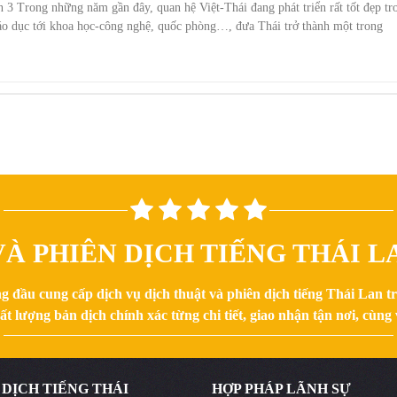
n 3 Trong những năm gần đây, quan hệ Việt-Thái đang phát triển rất tốt đẹp tr
, giáo dục tới khoa học-công nghệ, quốc phòng…, đưa Thái trở thành một trong
À PHIÊN DỊCH TIẾNG THÁI LA
g đầu cung cấp dịch vụ dịch thuật và phiên dịch tiếng Thái Lan 
 lượng bản dịch chính xác từng chi tiết, giao nhận tận nơi, cùng v
 DỊCH TIẾNG THÁI
HỢP PHÁP LÃNH SỰ