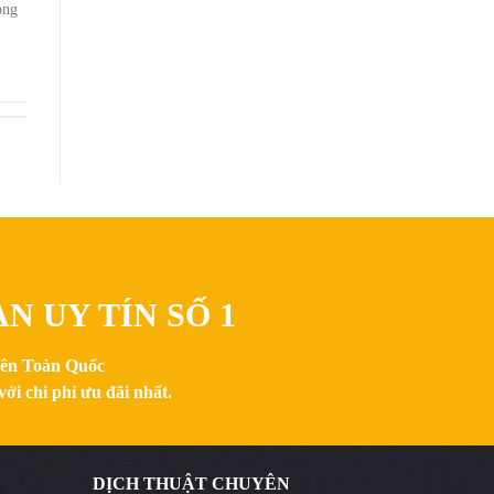
ong
N UY TÍN SỐ 1
trên Toàn Quốc
ới chi phí ưu đãi nhất.
DỊCH THUẬT CHUYÊN