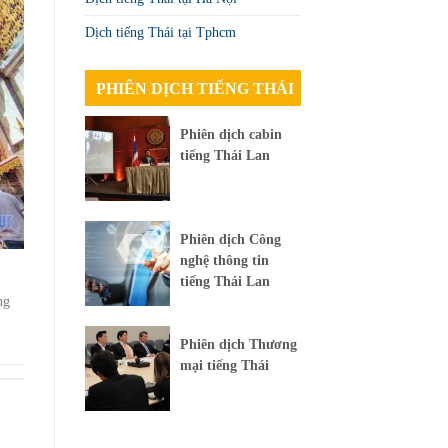
Dịch tiếng Thái tại Tphcm
PHIÊN DỊCH TIẾNG THÁI
Phiên dịch cabin
tiếng Thái Lan
Phiên dịch Công
nghệ thông tin
tiếng Thái Lan
ng
Phiên dịch Thương
mại tiếng Thái