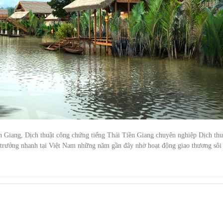
n Giang, Dịch thuật công chứng tiếng Thái Tiền Giang chuyên nghiệp Dịch thu
 trưởng nhanh tại Việt Nam những năm gần đây nhờ hoạt động giao thương sôi