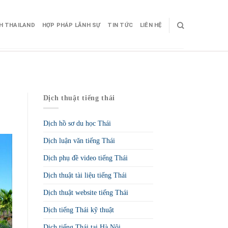
CH THAILAND
HỢP PHÁP LÃNH SỰ
TIN TỨC
LIÊN HỆ
Dịch thuật tiếng thái
Dịch hồ sơ du học Thái
Dịch luận văn tiếng Thái
Dịch phụ đề video tiếng Thái
Dịch thuật tài liệu tiếng Thái
Dịch thuật website tiếng Thái
Dịch tiếng Thái kỹ thuật
Dịch tiếng Thái tại Hà Nội