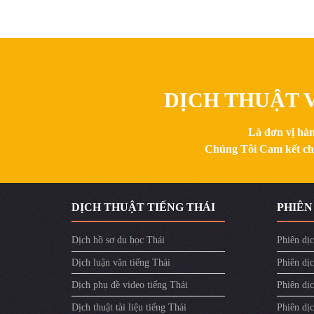
DỊCH THUẬT V
Là đơn vị hàn
Chúng Tôi Cam kết chất
DỊCH THUẬT TIẾNG THÁI
PHIÊN
Dịch hồ sơ du học Thái
Phiên dịc
Dịch luận văn tiếng Thái
Phiên dịc
Dịch phụ đề video tiếng Thái
Phiên dị
Dịch thuật tài liệu tiếng Thái
Phiên dịc