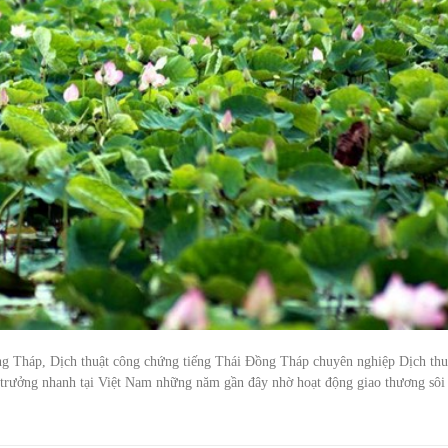
ng Tháp, Dịch thuật công chứng tiếng Thái Đồng Tháp chuyên nghiệp Dịch thu
 trưởng nhanh tại Việt Nam những năm gần đây nhờ hoạt động giao thương sôi