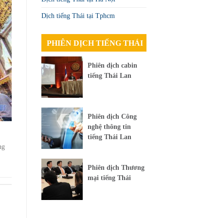
Dịch tiếng Thái tại Tphcm
PHIÊN DỊCH TIẾNG THÁI
Phiên dịch cabin
tiếng Thái Lan
Phiên dịch Công
nghệ thông tin
tiếng Thái Lan
ng
Phiên dịch Thương
mại tiếng Thái