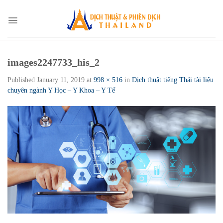
Skip
to
content
images2247733_his_2
Published
January 11, 2019
at
998 × 516
in
Dịch thuật tiếng Thái tài liệu
chuyên ngành Y Học – Y Khoa – Y Tế