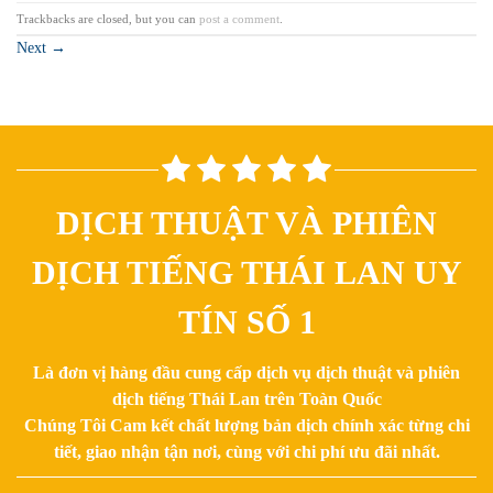
Trackbacks are closed, but you can
post a comment
.
Next
→
DỊCH THUẬT VÀ PHIÊN
DỊCH TIẾNG THÁI LAN UY
TÍN SỐ 1
Là đơn vị hàng đầu cung cấp dịch vụ dịch thuật và phiên
dịch tiếng Thái Lan trên Toàn Quốc
Chúng Tôi Cam kết chất lượng bản dịch chính xác từng chi
tiết, giao nhận tận nơi, cùng với chi phí ưu đãi nhất.