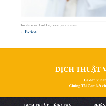
Trackbacks are closed, but you can
post a comment
.
←
Previous
DỊCH THUẬT V
Là đơn vị hàn
Chúng Tôi Cam kết chất
DỊCH THUẬT TIẾNG THÁI
PHIÊN