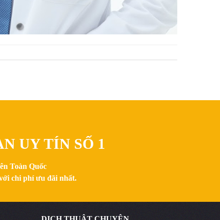
N UY TÍN SỐ 1
trên Toàn Quốc
ới chi phí ưu đãi nhất.
DỊCH THUẬT CHUYÊN