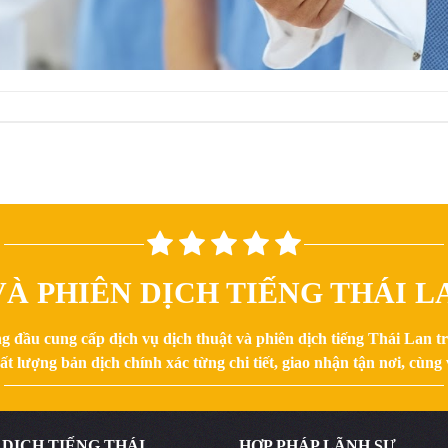
À PHIÊN DỊCH TIẾNG THÁI LA
g đầu cung cấp dịch vụ dịch thuật và phiên dịch tiếng Thái Lan 
 lượng bản dịch chính xác từng chi tiết, giao nhận tận nơi, cùng v
 DỊCH TIẾNG THÁI
HỢP PHÁP LÃNH SỰ