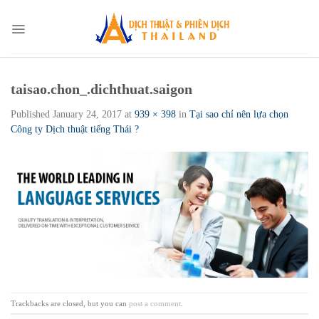
Skip
to
content
taisao.chon_.dichthuat.saigon
Published
January 24, 2017
at
939 × 398
in
Tại sao chỉ nên lựa chọn
Công ty Dịch thuật tiếng Thái ?
Trackbacks are closed, but you can
post a comment
.