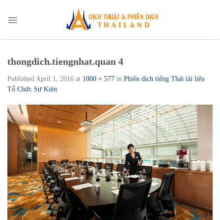
Skip
to
content
thongdich.tiengnhat.quan 4
Published
April 1, 2016
at
1000 × 577
in
Phiên dịch tiếng Thái tài liệu
Tổ Chức Sự Kiện