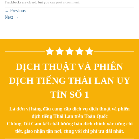
Trackbacks are closed, but you can
post a comment
.
←
Previous
Next
→
DỊCH THUẬT VÀ PHIÊN
DỊCH TIẾNG THÁI LAN UY
TÍN SỐ 1
Là đơn vị hàng đầu cung cấp dịch vụ dịch thuật và phiên
dịch tiếng Thái Lan trên Toàn Quốc
Chúng Tôi Cam kết chất lượng bản dịch chính xác từng chi
tiết, giao nhận tận nơi, cùng với chi phí ưu đãi nhất.