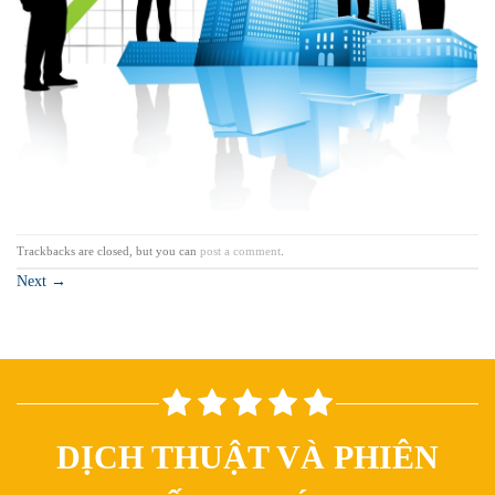
Trackbacks are closed, but you can
post a comment
.
Next
→
DỊCH THUẬT VÀ PHIÊN