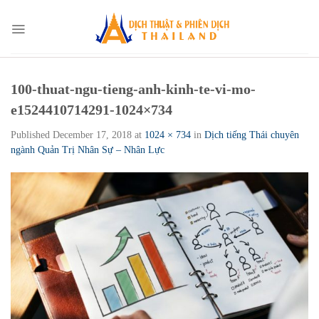
Skip
to
content
100-thuat-ngu-tieng-anh-kinh-te-vi-mo-
e1524410714291-1024×734
Published
December 17, 2018
at
1024 × 734
in
Dịch tiếng Thái chuyên
ngành Quản Trị Nhân Sự – Nhân Lực