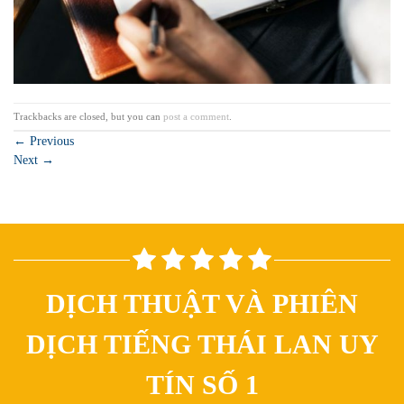
Trackbacks are closed, but you can
post a comment
.
←
Previous
Next
→
DỊCH THUẬT VÀ PHIÊN
DỊCH TIẾNG THÁI LAN UY
TÍN SỐ 1