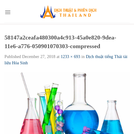
Skip
to
content
58147a2ceafa480300a4c913-45a0e820-9dea-
11e6-a776-050901070303-compressed
Published
December 27, 2018
at
1233 × 693
in
Dịch thuật tiếng Thái tài
liệu Hóa Sinh