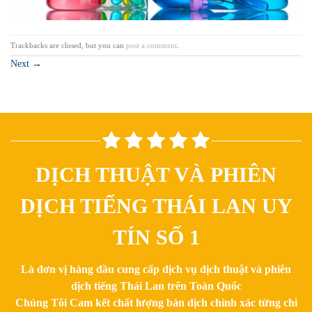
Trackbacks are closed, but you can
post a comment
.
Next
→
DỊCH THUẬT VÀ PHIÊN
DỊCH TIẾNG THÁI LAN UY
TÍN SỐ 1
Là đơn vị hàng đầu cung cấp dịch vụ dịch thuật và phiên
dịch tiếng Thái Lan trên Toàn Quốc
Chúng Tôi Cam kết chất lượng bản dịch chính xác từng chi