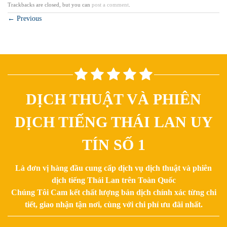
Trackbacks are closed, but you can
post a comment
.
←
Previous
DỊCH THUẬT VÀ PHIÊN
DỊCH TIẾNG THÁI LAN UY
TÍN SỐ 1
Là đơn vị hàng đầu cung cấp dịch vụ dịch thuật và phiên
dịch tiếng Thái Lan trên Toàn Quốc
Chúng Tôi Cam kết chất lượng bản dịch chính xác từng chi
tiết, giao nhận tận nơi, cùng với chi phí ưu đãi nhất.