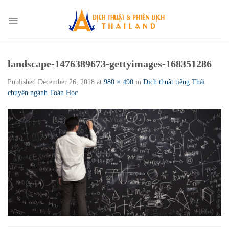
Skip
to
content
landscape-1476389673-gettyimages-168351286
Published
December 26, 2018
at
980 × 490
in
Dịch thuật tiếng Thái
chuyên ngành Toán Học