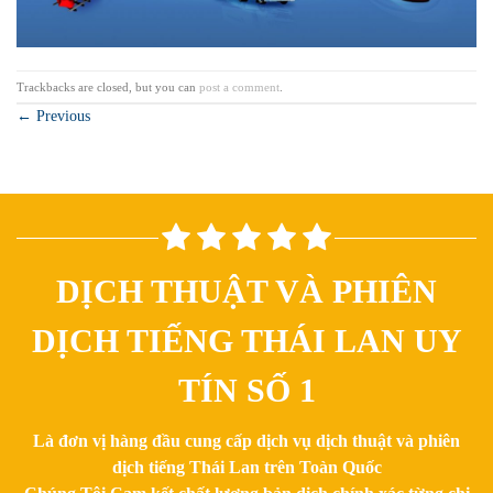
Trackbacks are closed, but you can
post a comment
.
←
Previous
DỊCH THUẬT VÀ PHIÊN
DỊCH TIẾNG THÁI LAN UY
TÍN SỐ 1
Là đơn vị hàng đầu cung cấp dịch vụ dịch thuật và phiên
dịch tiếng Thái Lan trên Toàn Quốc