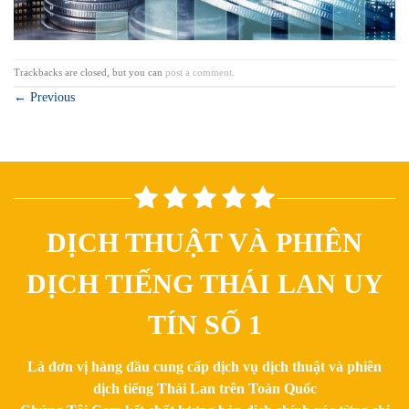
Trackbacks are closed, but you can
post a comment
.
←
Previous
DỊCH THUẬT VÀ PHIÊN
DỊCH TIẾNG THÁI LAN UY
TÍN SỐ 1
Là đơn vị hàng đầu cung cấp dịch vụ dịch thuật và phiên
dịch tiếng Thái Lan trên Toàn Quốc