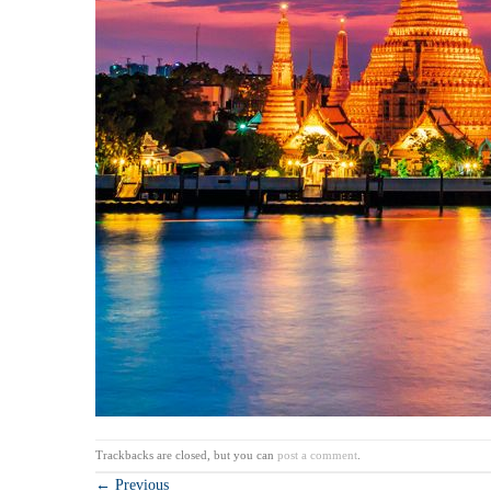
Trackbacks are closed, but you can
post a comment
.
←
Previous