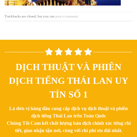
Trackbacks are closed, but you can
post a comment
.
DỊCH THUẬT VÀ PHIÊN
DỊCH TIẾNG THÁI LAN UY
TÍN SỐ 1
Là đơn vị hàng đầu cung cấp dịch vụ dịch thuật và phiên
dịch tiếng Thái Lan trên Toàn Quốc
Chúng Tôi Cam kết chất lượng bản dịch chính xác từng chi
tiết, giao nhận tận nơi, cùng với chi phí ưu đãi nhất.