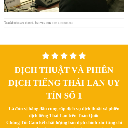
Trackbacks are closed, but you can
post a comment
.
DỊCH THUẬT VÀ PHIÊN
DỊCH TIẾNG THÁI LAN UY
TÍN SỐ 1
Là đơn vị hàng đầu cung cấp dịch vụ dịch thuật và phiên
dịch tiếng Thái Lan trên Toàn Quốc
Chúng Tôi Cam kết chất lượng bản dịch chính xác từng chi