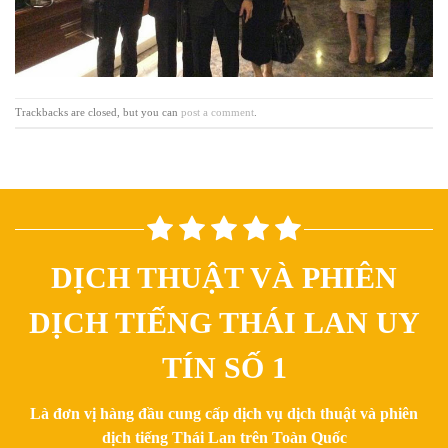
Trackbacks are closed, but you can
post a comment
.
DỊCH THUẬT VÀ PHIÊN
DỊCH TIẾNG THÁI LAN UY
TÍN SỐ 1
Là đơn vị hàng đầu cung cấp dịch vụ dịch thuật và phiên
dịch tiếng Thái Lan trên Toàn Quốc