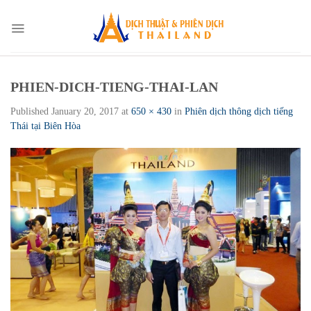
Skip
to
content
PHIEN-DICH-TIENG-THAI-LAN
Published
January 20, 2017
at
650 × 430
in
Phiên dịch thông dịch tiếng
Thái tại Biên Hòa