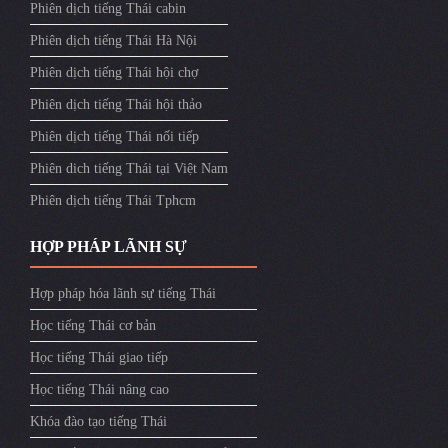
Phiên dịch tiếng Thái cabin
Phiên dịch tiếng Thái Hà Nội
Phiên dịch tiếng Thái hội chợ
Phiên dịch tiếng Thái hội thảo
Phiên dịch tiếng Thái nối tiếp
Phiên dich tiếng Thái tại Việt Nam
Phiên dịch tiếng Thái Tphcm
HỢP PHÁP LÃNH SỰ
Hợp pháp hóa lãnh sự tiếng Thái
Học tiếng Thái cơ bản
Học tiếng Thái giao tiếp
Học tiếng Thái nâng cao
Khóa đào tạo tiếng Thái