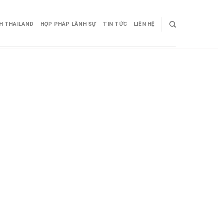
CH THAILAND
HỢP PHÁP LÃNH SỰ
TIN TỨC
LIÊN HỆ