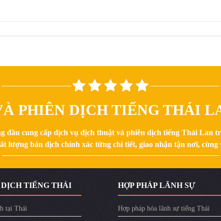
À PHIÊN DỊCH TIẾNG THÁI LA
g đầu cung cấp dịch vụ dịch thuật và phiên dịch tiếng Thái Lan 
 lượng bản dịch chính xác từng chi tiết, giao nhận tận nơi, cùng v
 DỊCH TIẾNG THÁI
HỢP PHÁP LÃNH SỰ
h tại Thái
Hợp pháp hóa lãnh sự tiếng Thái