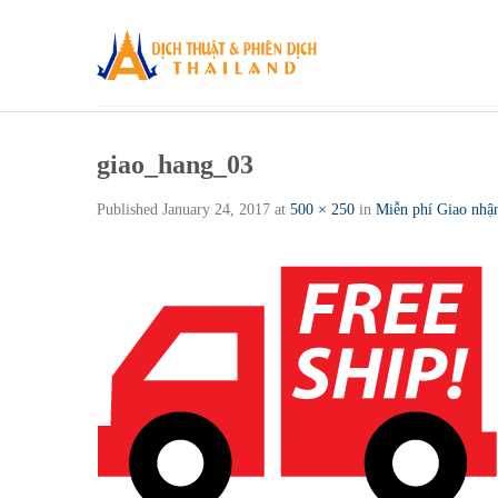
Skip
to
content
giao_hang_03
Published
January 24, 2017
at
500 × 250
in
Miễn phí Giao nhận 