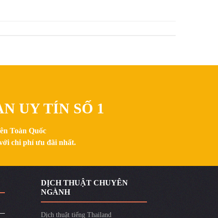
N UY TÍN SỐ 1
trên Toàn Quốc
ới chi phí ưu đãi nhất.
DỊCH THUẬT CHUYÊN
NGÀNH
Dịch thuật tiếng Thailand