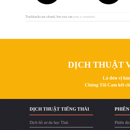
Trackbacks are closed, but you can
post a comment
.
DỊCH THUẬT V
Là đơn vị hàn
Chúng Tôi Cam kết chất
DỊCH THUẬT TIẾNG THÁI
PHIÊN
Dịch hồ sơ du học Thái
Phiên dịc