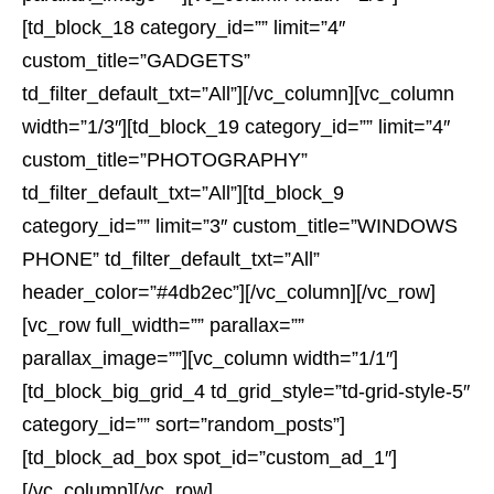
[td_block_18 category_id=”” limit=”4″
custom_title=”GADGETS”
td_filter_default_txt=”All”][/vc_column][vc_column
width=”1/3″][td_block_19 category_id=”” limit=”4″
custom_title=”PHOTOGRAPHY”
td_filter_default_txt=”All”][td_block_9
category_id=”” limit=”3″ custom_title=”WINDOWS
PHONE” td_filter_default_txt=”All”
header_color=”#4db2ec”][/vc_column][/vc_row]
[vc_row full_width=”” parallax=””
parallax_image=””][vc_column width=”1/1″]
[td_block_big_grid_4 td_grid_style=”td-grid-style-5″
category_id=”” sort=”random_posts”]
[td_block_ad_box spot_id=”custom_ad_1″]
[/vc_column][/vc_row]