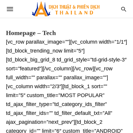
Homepage – Tech
[vc_row parallax_image=””][vc_column width=”1/1″]
[td_block_trending_now limit=”5″]
[td_block_big_grid_8 td_grid_style=”td-grid-style-3″
sort=”featured”][/vc_column][/vc_row][vc_row
full_width=”” parallax=”” parallax_image=””]
[vc_column width=”2/3″][td_block_1 sort=””
limit=”5″ custom_title=”MOST POPULAR”
td_ajax_filter_type=”td_category_ids_filter”
td_ajax_filter_ids=”” td_filter_default_txt=”All”
ajax_pagination=”next_prev”][td_block_2
category_id=”” limit=”6″ custom_title=”ANDROID”