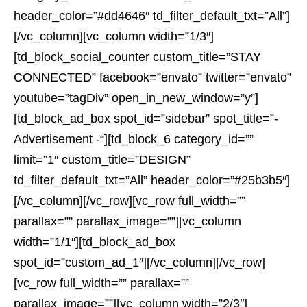
header_color=”#dd4646″ td_filter_default_txt=”All”]
[/vc_column][vc_column width=”1/3″]
[td_block_social_counter custom_title=”STAY
CONNECTED” facebook=”envato” twitter=”envato”
youtube=”tagDiv” open_in_new_window=”y”]
[td_block_ad_box spot_id=”sidebar” spot_title=”-
Advertisement -“][td_block_6 category_id=””
limit=”1″ custom_title=”DESIGN”
td_filter_default_txt=”All” header_color=”#25b3b5″]
[/vc_column][/vc_row][vc_row full_width=””
parallax=”” parallax_image=””][vc_column
width=”1/1″][td_block_ad_box
spot_id=”custom_ad_1″][/vc_column][/vc_row]
[vc_row full_width=”” parallax=””
parallax_image=””][vc_column width=”2/3″]