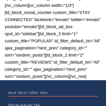
[/vc_column][vc_column width=”1/3″]
[td_block_social_counter custom_title=”STAY
CONNECTED” facebook=”envato” twitter=”envato”
youtube=”envato”][td_block_ad_box
spot_id=”sidebar”][td_block_3 limit=”1″
custom_title=”POPULAR” td_filter_default_txt=”All”
ajax_pagination=”next_prev” category_id=””
sort=”random_posts”][td_block_2 limit=”2″
custom_title=”REVIEWS” td_filter_default_txt=”All”
category_id=”” ajax_pagination=”next_prev”
sort=”random_posts”][/vc_column][/vc_row]
DỊCH THUẬT TIẾNG THÁI
Dịch hồ sơ du học Thái