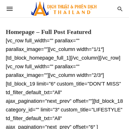
Homepage – Full Post Featured
[vc_row full_width=”” parallax=””
parallax_image=””][vc_column width=”1/1″]
[td_block_homepage_full_1][/vc_column][/vc_row]
[vc_row full_width=”” parallax=””
parallax_image=””][vc_column width=”2/3″]
[td_block_19 limit=”6″ custom_title=”DON’T MISS”
td_filter_default_txt=”All”
ajax_pagination=”next_prev” offset=””][td_block_18
category_id=”” limit=”3″ custom_title=”LIFESTYLE”
td_filter_default_txt=”All”
ajax_pagination=”next_prev” offset=”6″ ]