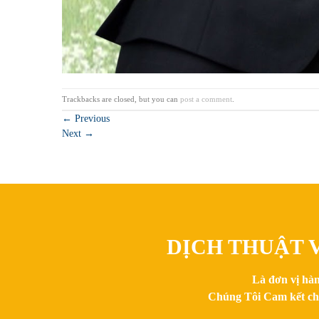
Trackbacks are closed, but you can
post a comment
.
←
Previous
Next
→
DỊCH THUẬT V
Là đơn vị hàn
Chúng Tôi Cam kết chất