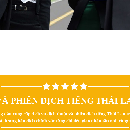
À PHIÊN DỊCH TIẾNG THÁI LA
g đầu cung cấp dịch vụ dịch thuật và phiên dịch tiếng Thái Lan 
 lượng bản dịch chính xác từng chi tiết, giao nhận tận nơi, cùng v