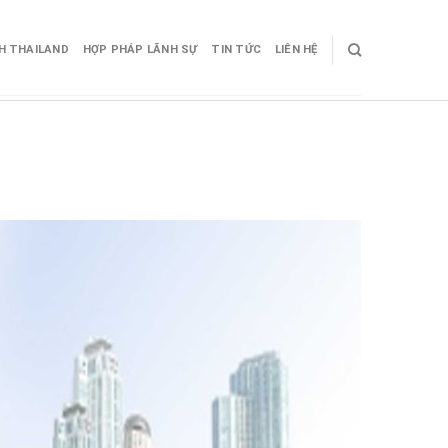
CH THAILAND
HỢP PHÁP LÃNH SỰ
TIN TỨC
LIÊN HỆ