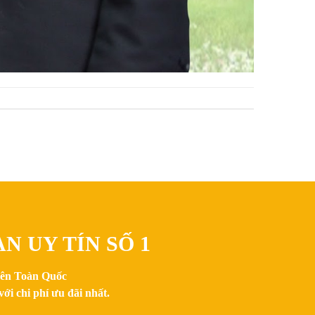
N UY TÍN SỐ 1
trên Toàn Quốc
ới chi phí ưu đãi nhất.