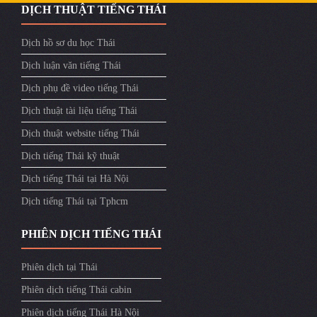
DỊCH THUẬT TIẾNG THÁI
Dịch hồ sơ du học Thái
Dịch luận văn tiếng Thái
Dịch phụ đề video tiếng Thái
Dịch thuật tài liệu tiếng Thái
Dịch thuật website tiếng Thái
Dịch tiếng Thái kỹ thuật
Dịch tiếng Thái tại Hà Nội
Dịch tiếng Thái tại Tphcm
PHIÊN DỊCH TIẾNG THÁI
Phiên dịch tại Thái
Phiên dịch tiếng Thái cabin
Phiên dịch tiếng Thái Hà Nội