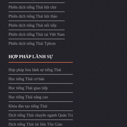
Phiên dịch tiếng Thái hội chợ
Phiên dịch tiếng Thái hội thảo
Phiên dịch tiếng Thái nối tiếp
Phiên dich tiếng Thái tại Việt Nam
Phiên dịch tiếng Thái Tphcm
HỢP PHÁP LÃNH SỰ
Hợp pháp hóa lãnh sự tiếng Thái
Học tiếng Thái cơ bản
Học tiếng Thái giao tiếp
Học tiếng Thái nâng cao
Khóa đào tạo tiếng Thái
Dịch tiếng Thái chuyên ngành Quản Trị
Dịch tiếng Thái tài liệu Tôn Giáo