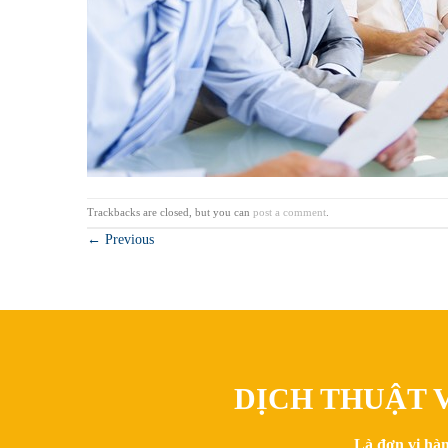
Trackbacks are closed, but you can
post a comment
.
←
Previous
DỊCH THUẬT V
Là đơn vị hàn