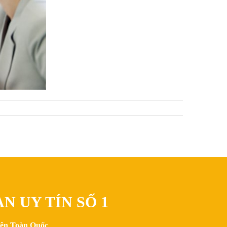
N UY TÍN SỐ 1
trên Toàn Quốc